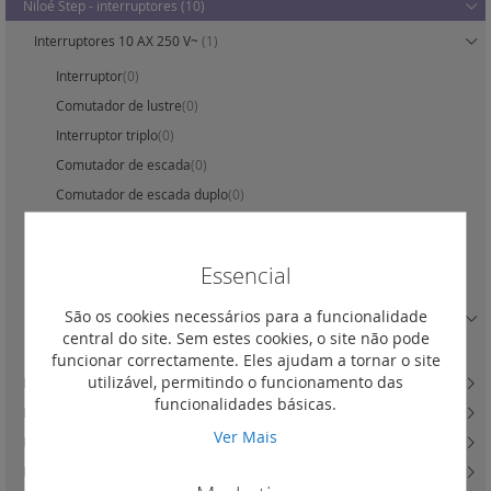
Niloé Step - interruptores
(10)
Interruptores 10 AX 250 V~
(1)
Interruptor
(0)
Comutador de lustre
(0)
Interruptor triplo
(0)
Comutador de escada
(0)
Comutador de escada duplo
(0)
Comutador de escada - estanque IP 44
(1)
Inversor de grupo
(0)
Essencial
Interruptor de cartão
(0)
São os cookies necessários para a funcionalidade
Interruptores 16 AX 250 V~
(0)
central do site. Sem estes cookies, o site não pode
Interruptor intuição
(0)
funcionar correctamente. Eles ajudam a tornar o site
utilizável, permitindo o funcionamento das
Niloé Step - botões, acessórios LEDs e comandos de estores
(8)
funcionalidades básicas.
Niloé Step - variadores e detetores de movimento
(5)
Ver Mais
Niloé Step - tomadas de corrente
(3)
Niloé Step - carregadores USB
(4)