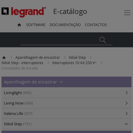
E-catálogo
SOFTWARE
DOCUMENTAÇÃO
CONTACTOS
Pesquisa
Aparelhagem de encastrar
Niloé Step
Niloé Step - interruptores
Interruptores 10 AX 250 V~
Comutador de escada
Aparelhagem de encastrar
Livinglight
(692)
Living Now
(456)
Valena Life
(357)
Niloé Step
(191)