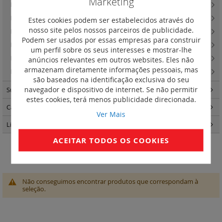
Marketing
Niloé Step - tomadas televisão
(14)
Niloé Step - tomadas RJ 45 e tomadas de fibra ótica
(16)
Estes cookies podem ser estabelecidos através do
nosso site pelos nossos parceiros de publicidade.
Niloé Step - difusão sonora
(0)
Podem ser usados por essas empresas para construir
Niloé Step - acessórios
(12)
um perfil sobre os seus interesses e mostrar-lhe
Niloé Step - teclas e espelho centrais
(87)
anúncios relevantes em outros websites. Eles não
armazenam diretamente informações pessoais, mas
Niloé Step - quadros
(36)
são baseados na identificação exclusiva do seu
navegador e dispositivo de internet. Se não permitir
Suno
(263)
estes cookies, terá menos publicidade direcionada.
Caixas de encastrar Batibox
(57)
Ver Mais
Light Now
(457)
ACEITAR TODOS OS COOKIES
Comutador de escada
Não conseguimos encontrar produtos que correspondam à
seleção.