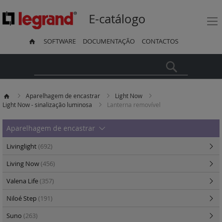
E-catálogo
SOFTWARE
DOCUMENTAÇÃO
CONTACTOS
Pesquisa
Aparelhagem de encastrar
Light Now
Light Now - sinalização luminosa
Lanterna removível
Aparelhagem de encastrar
Livinglight
(692)
Living Now
(456)
Valena Life
(357)
Niloé Step
(191)
Suno
(263)