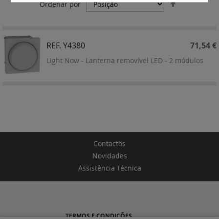
Definir
Ordenar por
Ordenação
Decrescent
REF. Y4380
71,54 €
Light Now - Lanterna removível LED - 2 módulos
Contactos
Novidades
Assistência Técnica
TERMOS E CONDIÇÕES