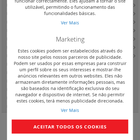
funcionar correctamente. Eles ajudam a tornar o site
Light Now - saídas de cabos e obturadores
(12)
utilizável, permitindo o funcionamento das
funcionalidades básicas.
Light Now - teclas
(44)
Ver Mais
Light Now - tomadas de energia com carregador USB
(3)
Light Now - tomadas de televisão
(33)
Marketing
Light Now - tomadas de dados, fibra ótica e telefone
(33)
Light Now - besouros e campainhas
(12)
Estes cookies podem ser estabelecidos através do
Light Now - quadros de acabamento
(72)
nosso site pelos nossos parceiros de publicidade.
Podem ser usados por essas empresas para construir
Light Now - interruptores de cartão
(12)
um perfil sobre os seus interesses e mostrar-lhe
Light Now - mecanismos para estores
(3)
anúncios relevantes em outros websites. Eles não
Light Now - soluções para quarto de hotel
(4)
armazenam diretamente informações pessoais, mas
são baseados na identificação exclusiva do seu
Light Now - tampas com proteção IP55
(4)
navegador e dispositivo de internet. Se não permitir
Light Now - LEDs para mecanismos
(7)
estes cookies, terá menos publicidade direcionada.
Light Now - acessórios
(3)
Ver Mais
ACEITAR TODOS OS COOKIES
Lanterna removível