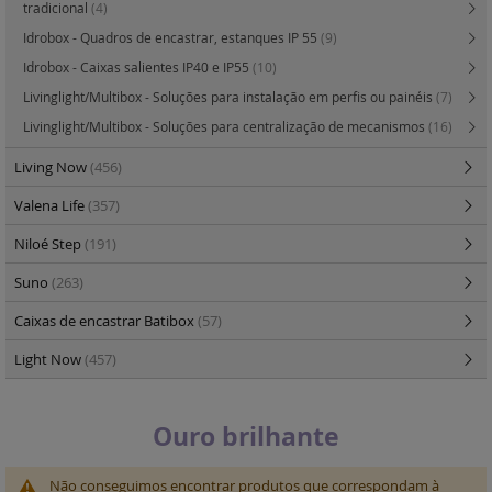
tradicional
(4)
Idrobox - Quadros de encastrar, estanques IP 55
(9)
Idrobox - Caixas salientes IP40 e IP55
(10)
Livinglight/Multibox - Soluções para instalação em perfis ou painéis
(7)
Livinglight/Multibox - Soluções para centralização de mecanismos
(16)
Living Now
(456)
Valena Life
(357)
Niloé Step
(191)
Suno
(263)
Caixas de encastrar Batibox
(57)
Light Now
(457)
Ouro brilhante
Não conseguimos encontrar produtos que correspondam à