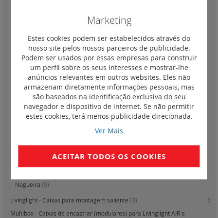
Brick
(8)
Avenue
(9)
Marketing
Club
(8)
Estes cookies podem ser estabelecidos através do
Verde
(8)
nosso site pelos nossos parceiros de publicidade.
Laranja
(8)
Podem ser usados por essas empresas para construir
um perfil sobre os seus interesses e mostrar-lhe
Azul
(9)
anúncios relevantes em outros websites. Eles não
London Fog
(9)
armazenam diretamente informações pessoais, mas
Acquamarine
(9)
são baseados na identificação exclusiva do seu
navegador e dispositivo de internet. Se não permitir
Cinzento gelo
(9)
estes cookies, terá menos publicidade direcionada.
Antracite
(9)
Ver Mais
Branco
(9)
Tech
(9)
ACEITAR TODOS OS COOKIES
Cerejeira
(6)
Bambu
(6)
Nogueira
(5)
Livinglight - Caixas para montagem saliente
(3)
Multibox - Caixas de encastrar (modulares) para Livinglight AIR e