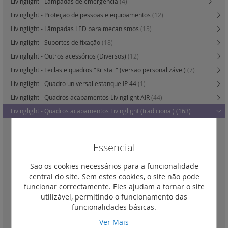
Livinglight - Lâmpadas de emergência
(4)
Livinglight - Proteção de pessoas e equipamentos
(12)
Livinglight - Lâmpadas LED para mecanismos
(15)
Livinglight - Suportes de fixação
(18)
Livinglight - Outros acessórios (Diversos)
(12)
Livinglight - Teclas e quadros "Kristall" (versão personalizável)
(7)
Livinglight - Quadro universal estanque IP 44
(1)
Livinglight - Quadros acabamentos Livinglight AIR
(44)
Livinglight - Quadros acabamentos Livinglight (tradicional)
(163)
Ouro brilhante
(0)
Essencial
Bronze
(2)
Native
(9)
São os cookies necessários para a funcionalidade
Prata satinada
(9)
central do site. Sem estes cookies, o site não pode
funcionar correctamente. Eles ajudam a tornar o site
Aço escovado
(7)
utilizável, permitindo o funcionamento das
Park
(6)
funcionalidades básicas.
Square
(9)
Ver Mais