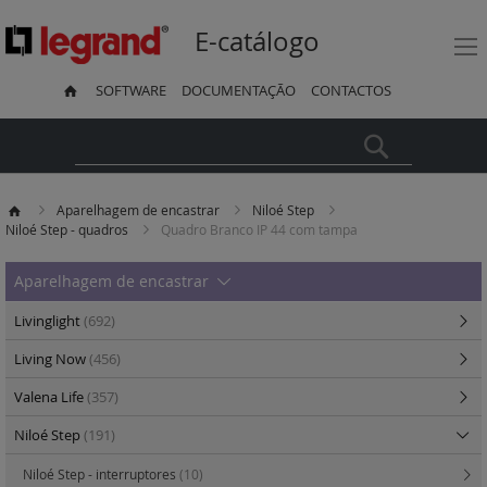
E-catálogo
SOFTWARE
DOCUMENTAÇÃO
CONTACTOS
Pesquisa
Aparelhagem de encastrar
Niloé Step
Niloé Step - quadros
Quadro Branco IP 44 com tampa
Aparelhagem de encastrar
Livinglight
(692)
Living Now
(456)
Valena Life
(357)
Niloé Step
(191)
Niloé Step - interruptores
(10)