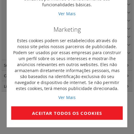
funcionalidades básicas.
Quadro Preto
(5)
Quadro Preto com porta-etiqueta
(1)
Ver Mais
Quadro Areia
(5)
Marketing
Quadro Areia com porta-etiqueta
(1)
Quadro Cobre
(3)
Estes cookies podem ser estabelecidos através do
Quadro Alumínio Escovado
(5)
nosso site pelos nossos parceiros de publicidade.
Podem ser usados por essas empresas para construir
Quadro Madeira Escura
(3)
um perfil sobre os seus interesses e mostrar-lhe
anúncios relevantes em outros websites. Eles não
Suno
(263)
armazenam diretamente informações pessoais, mas
Caixas de encastrar Batibox
(57)
são baseados na identificação exclusiva do seu
navegador e dispositivo de internet. Se não permitir
Light Now
(457)
estes cookies, terá menos publicidade direcionada.
Ver Mais
Quadro Branco IP 44 com tampa
ACEITAR TODOS OS COOKIES
Definir
Ordenar por
Ordenação
Decrescent