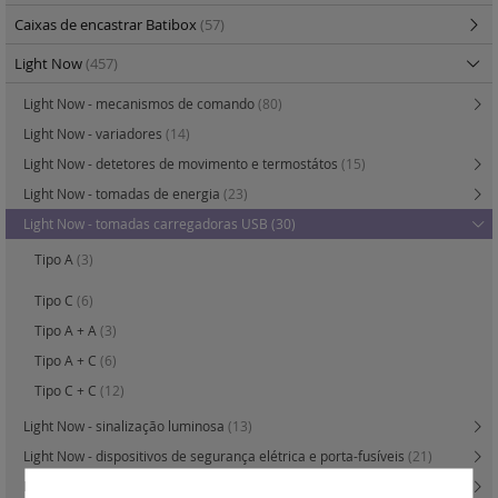
Caixas de encastrar Batibox
(57)
Light Now
(457)
Light Now - mecanismos de comando
(80)
Light Now - variadores
(14)
Light Now - detetores de movimento e termostátos
(15)
Light Now - tomadas de energia
(23)
Light Now - tomadas carregadoras USB
(30)
Tipo A
(3)
Tipo C
(6)
Tipo A + A
(3)
Tipo A + C
(6)
Tipo C + C
(12)
Light Now - sinalização luminosa
(13)
Light Now - dispositivos de segurança elétrica e porta-fusíveis
(21)
Light Now - suportes e molduras luminosas
(9)