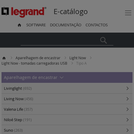
E-catálogo
SOFTWARE
DOCUMENTAÇÃO
CONTACTOS
Pesquisa
Aparelhagem de encastrar
Light Now
Light Now - tomadas carregadoras USB
Tipo A
Aparelhagem de encastrar
Livinglight
(692)
Living Now
(456)
Valena Life
(357)
Niloé Step
(191)
Suno
(263)