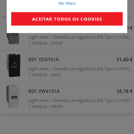
Definir
Ordenar por
Ver Mais
Ordenação
Decrescent
ACEITAR TODOS OS COOKIES
REF. YG4191A
21,60 €
Light Now - Tomada carregadora USB Tipo A (15W) -
1 módulo - Stone
REF. YD4191A
21,60 €
Light Now - Tomada carregadora USB Tipo A (15W) -
1 módulo - Dark
REF. YW4191A
18,78 €
Light Now - Tomada carregadora USB Tipo A (15W) -
1 módulo - White