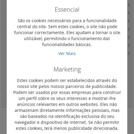
Light Now - saídas de cabos e obturadores
(12)
Essencial
Light Now - teclas
(44)
São os cookies necessários para a funcionalidade
Light Now - tomadas de energia com carregador USB
(3)
central do site. Sem estes cookies, o site não pode
Light Now - tomadas de televisão
(33)
funcionar correctamente. Eles ajudam a tornar o site
Light Now - tomadas de dados, fibra ótica e telefone
(33)
utilizável, permitindo o funcionamento das
funcionalidades básicas.
Light Now - besouros e campainhas
(12)
Ver Mais
Light Now - quadros de acabamento
(72)
Light Now - interruptores de cartão
(12)
Marketing
Light Now - mecanismos para estores
(3)
Light Now - soluções para quarto de hotel
(4)
Estes cookies podem ser estabelecidos através do
nosso site pelos nossos parceiros de publicidade.
Light Now - tampas com proteção IP55
(4)
Podem ser usados por essas empresas para construir
Light Now - LEDs para mecanismos
(7)
um perfil sobre os seus interesses e mostrar-lhe
Light Now - acessórios
(3)
anúncios relevantes em outros websites. Eles não
armazenam diretamente informações pessoais, mas
são baseados na identificação exclusiva do seu
Tipo A
navegador e dispositivo de internet. Se não permitir
estes cookies, terá menos publicidade direcionada.