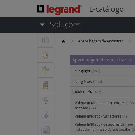
E-catálogo
Soluções
Aparelhagem de encastrar
Aparelhagem de encastrar
Livinglight
(692)
Living Now
(456)
Valena Life
(357)
Valena In'Matic - interruptores e bo
pressão
(24)
Valena In'Matic - variadores
(4)
Valena In'Matic - detetores de mov
indicador luminoso de obstáculos
(6