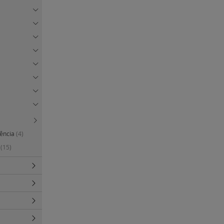
gência
(4)
s
(15)