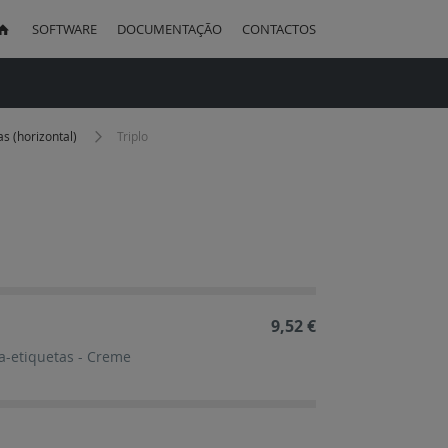
SOFTWARE
DOCUMENTAÇÃO
CONTACTOS
uisa
s (horizontal)
Triplo
ação
cente
9,52 €
ta-etiquetas - Creme