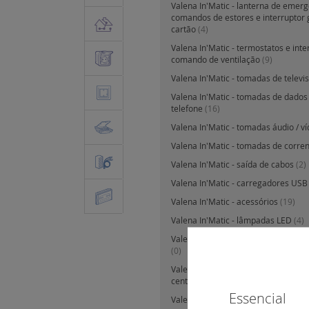
Valena In'Matic - lanterna de emerg
comandos de estores e interruptor 
cartão
(4)
Valena In'Matic - termostatos e inte
comando de ventilação
(9)
Valena In'Matic - tomadas de televi
Valena In'Matic - tomadas de dados -
telefone
(16)
Valena In'Matic - tomadas áudio / 
Valena In'Matic - tomadas de corre
Valena In'Matic - saída de cabos
(2)
Valena In'Matic - carregadores US
Valena In'Matic - acessórios
(19)
Valena In'Matic - lâmpadas LED
(4)
Valena In'Matic - difusão sonora e 
(0)
Valena In'Matic - IP44 com tecla ou
central
(14)
Essencial
Valena Life - teclas e espelhos cent