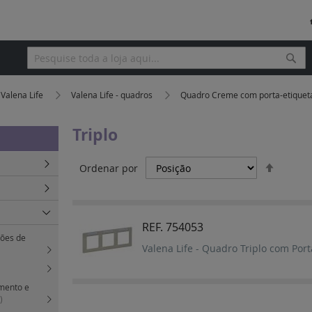
Pesq
Pesquisa
Valena Life
Valena Life - quadros
Quadro Creme com porta-etiqueta
Triplo
Definir
Ordenar por
Orden
Decres
REF. 754053
tões de
Valena Life - Quadro Triplo com Por
imento e
)