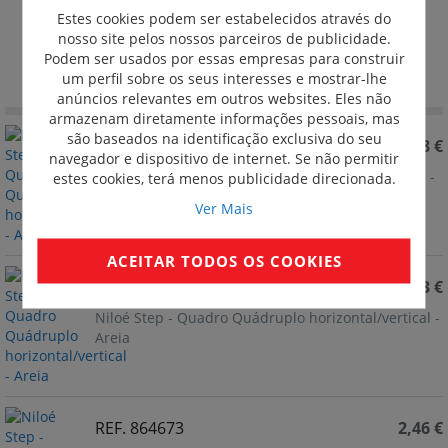
Quadro Areia
Estes cookies podem ser estabelecidos através do
nosso site pelos nossos parceiros de publicidade.
Definir
Podem ser usados por essas empresas para construir
Ordenar por
Ordenação
um perfil sobre os seus interesses e mostrar-lhe
Decrescente
anúncios relevantes em outros websites. Eles não
armazenam diretamente informações pessoais, mas
são baseados na identificação exclusiva do seu
REF. 864675
4,08 €
navegador e dispositivo de internet. Se não permitir
Niloé Step - Quadro Quíntuplo horizontal/vertical -
estes cookies, terá menos publicidade direcionada.
Areia
Ver Mais
ACEITAR TODOS OS COOKIES
REF. 864674
3,23 €
Niloé Step - Quadro Quádruplo horizontal/vertical -
Areia
REF. 864673
2,46 €