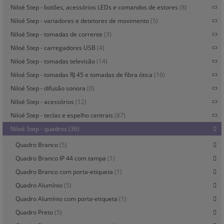
Niloé Step - botões, acessórios LEDs e comandos de estores
(8)
Niloé Step - variadores e detetores de movimento
(5)
Niloé Step - tomadas de corrente
(3)
Niloé Step - carregadores USB
(4)
Niloé Step - tomadas televisão
(14)
Niloé Step - tomadas RJ 45 e tomadas de fibra ótica
(16)
Niloé Step - difusão sonora
(0)
Niloé Step - acessórios
(12)
Niloé Step - teclas e espelho centrais
(87)
Niloé Step - quadros
(36)
Quadro Branco
(5)
Quadro Branco IP 44 com tampa
(1)
Quadro Branco com porta-etiqueta
(1)
Quadro Alumínio
(5)
Quadro Alumínio com porta-etiqueta
(1)
Quadro Preto
(5)