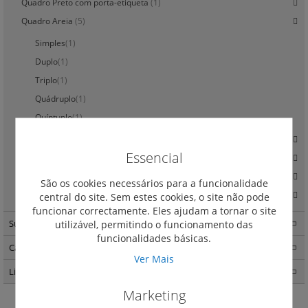
Quadro Preto com porta-etiqueta
(1)
Quadro Areia
(5)
Simples
(1)
Duplo
(1)
Triplo
(1)
Quádruplo
(1)
Quíntuplo
(1)
Quadro Areia com porta-etiqueta
(1)
Essencial
Quadro Cobre
(3)
Quadro Alumínio Escovado
(5)
São os cookies necessários para a funcionalidade
Quadro Madeira Escura
(3)
central do site. Sem estes cookies, o site não pode
funcionar correctamente. Eles ajudam a tornar o site
Suno
(263)
utilizável, permitindo o funcionamento das
funcionalidades básicas.
Caixas de encastrar Batibox
(57)
Ver Mais
Light Now
(457)
Marketing