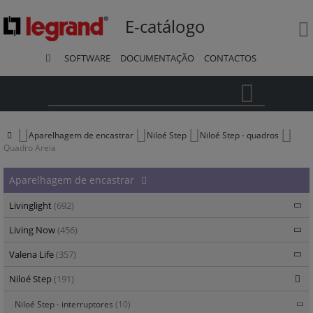
E-catálogo
SOFTWARE
DOCUMENTAÇÃO
CONTACTOS
Pesquisa
Aparelhagem de encastrar
Niloé Step
Niloé Step - quadros
Quadro Areia
Aparelhagem de encastrar
Livinglight
(692)
Living Now
(456)
Valena Life
(357)
Niloé Step
(191)
Niloé Step - interruptores
(10)