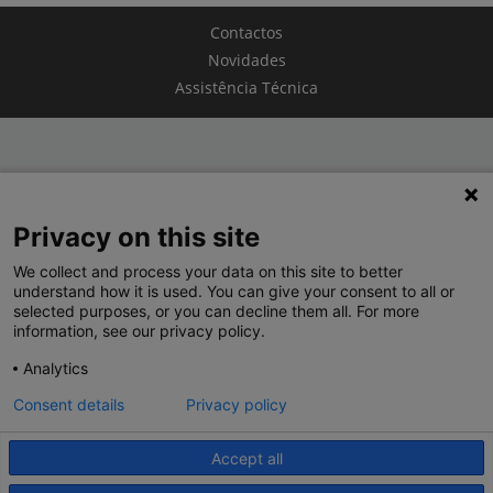
Contactos
Novidades
Assistência Técnica
TERMOS E CONDIÇÕES
Privacy on this site
POLÍTICA DE PRIVACIDADE
We collect and process your data on this site to better
LEGRAND PORTUGAL
understand how it is used. You can give your consent to all or
selected purposes, or you can decline them all. For more
GRUPO LEGRAND NO MUNDO
information, see our privacy policy.
Analytics
Consent details
Privacy policy
Accept all
© 2020 Legrand. Todos os direitos reservados.