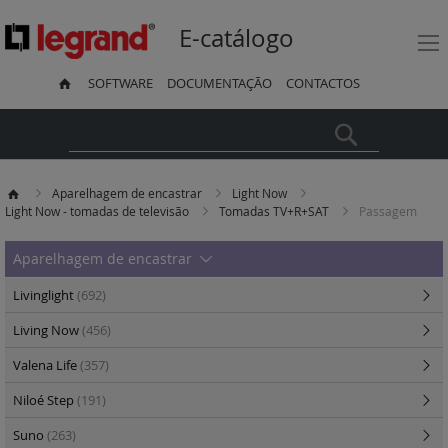
E-catálogo
SOFTWARE
DOCUMENTAÇÃO
CONTACTOS
Pesquisa
Aparelhagem de encastrar
Light Now
Light Now - tomadas de televisão
Tomadas TV+R+SAT
Passagem
Aparelhagem de encastrar
Livinglight
(692)
Living Now
(456)
Valena Life
(357)
Niloé Step
(191)
Suno
(263)