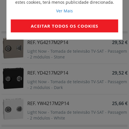
estes cookies, terá menos publicidade direcionada.
Passagem
Ver Mais
Definir
Ordenar por
Ordenação
ACEITAR TODOS OS COOKIES
Decrescent
REF. YG4217M2P14
29,52 €
Light Now - Tomada de televisão TV-SAT - Passagem
- 2 módulos - Stone
REF. YD4217M2P14
29,52 €
Light Now - Tomada de televisão TV-SAT - Passagem
- 2 módulos - Dark
REF. YW4217M2P14
25,66 €
Light Now - Tomada de televisão TV-SAT - Passagem
- 2 módulos - White