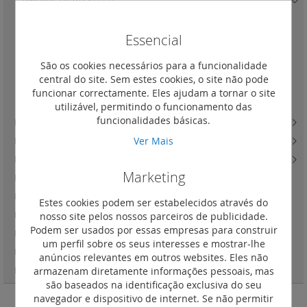
Tomadas TV+R+SAT
(12)
Estrela
(6)
Essencial
Terminal
(3)
Passagem
(3)
São os cookies necessários para a funcionalidade
central do site. Sem estes cookies, o site não pode
Adaptadores para outras tomadas
(3)
funcionar correctamente. Eles ajudam a tornar o site
Tomada TV - tipo F
(3)
utilizável, permitindo o funcionamento das
funcionalidades básicas.
Light Now - tomadas de dados, fibra ótica e telefone
(33)
Ver Mais
Light Now - besouros e campainhas
(12)
Light Now - quadros de acabamento
(72)
Marketing
Light Now - interruptores de cartão
(12)
Light Now - mecanismos para estores
(3)
Estes cookies podem ser estabelecidos através do
nosso site pelos nossos parceiros de publicidade.
Light Now - soluções para quarto de hotel
(4)
Podem ser usados por essas empresas para construir
Light Now - tampas com proteção IP55
(4)
um perfil sobre os seus interesses e mostrar-lhe
Light Now - LEDs para mecanismos
(7)
anúncios relevantes em outros websites. Eles não
armazenam diretamente informações pessoais, mas
Light Now - acessórios
(3)
são baseados na identificação exclusiva do seu
navegador e dispositivo de internet. Se não permitir