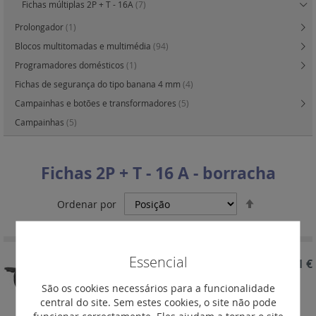
Fichas múltiplas 2P + T - 16A
(7)
Prolongador
(1)
Blocos multitomadas e multimédia
(94)
Programadores domésticos
(1)
Fichas de segurança do tipo banana 4 mm
(4)
Campainhas e botões e transformadores
(5)
Campainhas
(5)
Fichas 2P + T - 16 A - borracha
Definir
Ordenar por
Ordenação
Decrescent
Essencial
REF. 051369
85,11 €
Ficha tripla Fêmea: 3 x 2P+T - 16 A - borracha -
São os cookies necessários para a funcionalidade
Preto - IP 44 com tampas e fich
central do site. Sem estes cookies, o site não pode