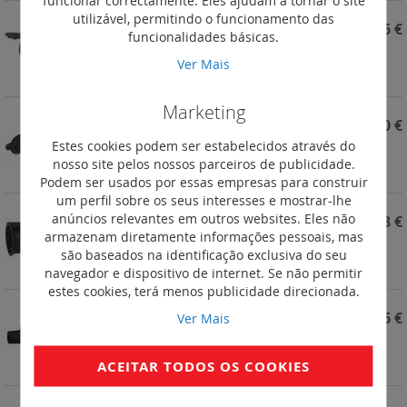
funcionar correctamente. Eles ajudam a tornar o site
utilizável, permitindo o funcionamento das
REF. 051366
84,26 €
funcionalidades básicas.
Ficha tripla Fêmea: 3 x 2P+T - 16 A - borracha -
Ver Mais
Preto - IP 44 com tampas
Marketing
REF. 050344
13,10 €
Estes cookies podem ser estabelecidos através do
Ficha Fêmea 2P+T - 16 A - borracha - Preta - IP 44
nosso site pelos nossos parceiros de publicidade.
com tampa e cerra-cabos
Podem ser usados por essas empresas para construir
um perfil sobre os seus interesses e mostrar-lhe
anúncios relevantes em outros websites. Eles não
REF. 050343
6,48 €
armazenam diretamente informações pessoais, mas
Ficha Fêmea 2P+T - 16 A - borracha - Preta IP 44.
são baseados na identificação exclusiva do seu
com cerra-cabos de parafusos
navegador e dispositivo de internet. Se não permitir
estes cookies, terá menos publicidade direcionada.
REF. 050342
5,56 €
Ver Mais
Ficha Macho 2P+T - 16 A - borracha - Preta IP 44.
com cerra-cabos de parafusos
ACEITAR TODOS OS COOKIES