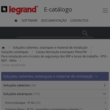
E-catálogo
SOFTWARE
DOCUMENTAÇÃO
CONTACTOS
Pesquisa
Soluções salientes, estanques e material de instalação
Soluções estanques
Caixas derivação estanques PlexoTM
Para instalação em circuitos de segurança dos ERP e locais de trabalho - IP55 -
IK07 - 960o
Caixas quadradas
Soluções salientes, estanques e material de instalação
Soluções salientes
(34)
Soluções estanques
(370)
Forix estanque - IP 44
(20)
Sistema Plexo - IP 55 - monobloco montagem saliente
(7)