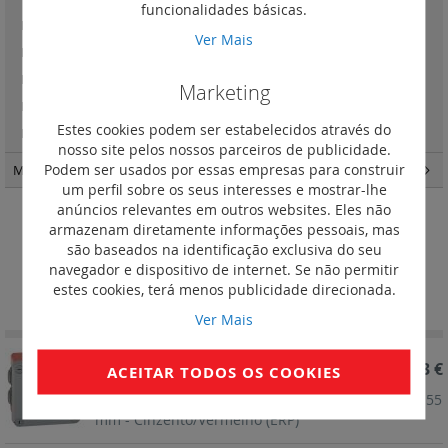
funcionalidades básicas.
Plexo New - Monobloco, Saliente
(48)
Ver Mais
Plexo New - Monobloco, de encastrar
(22)
Plexo New - Versão Componível
(172)
Marketing
Plexo with Netatmo - Casa Conectada IP55
(17)
Estes cookies podem ser estabelecidos através do
Plexo New - Tomadas Green'up Access
(2)
nosso site pelos nossos parceiros de publicidade.
Podem ser usados por essas empresas para construir
Material de instalação
(185)
um perfil sobre os seus interesses e mostrar-lhe
anúncios relevantes em outros websites. Eles não
armazenam diretamente informações pessoais, mas
Caixas quadradas
são baseados na identificação exclusiva do seu
navegador e dispositivo de internet. Se não permitir
Definir
Ordenar por
estes cookies, terá menos publicidade direcionada.
Ordenação
Decrescent
Ver Mais
REF. 092025
6,63 €
ACEITAR TODOS OS COOKIES
Caixa Plexo Quadrada com 7 bucins - 105 x 105 x 55
mm - Cinzento/Vermelho (ERP)