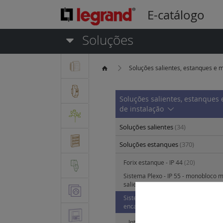
E-catálogo
Soluções
Soluções salientes, estanques e m
Soluções salientes, estanques 
de instalação
Soluções salientes
(34)
Soluções estanques
(370)
Forix estanque - IP 44
(20)
Sistema Plexo - IP 55 - monobloco
saliente
(7)
Sistema Plexo - IP 55 - monobloco
encastrada
(4)
Interruptores 10 AX - 250 V~
(0)