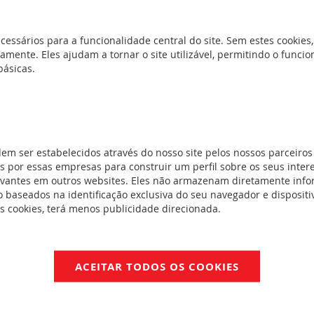
 250 V~
(0)
cessários para a funcionalidade central do site. Sem estes cookies,
amente. Eles ajudam a tornar o site utilizável, permitindo o func
V
(3)
básicas.
(0)
adores
(0)
dem ser estabelecidos através do nosso site pelos nossos parceiros
(0)
 por essas empresas para construir um perfil sobre os seus inter
evantes em outros websites. Eles não armazenam diretamente inf
4)
 baseados na identificação exclusiva do seu navegador e dispositiv
9)
es cookies, terá menos publicidade direcionada.
9)
TM
(46)
8)
ACEITAR TODOS OS COOKIES
ar
(22)
2)
da IP55
(17)