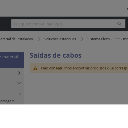
Pesq
Pesquisa
aterial de instalação
Soluções estanques
Sistema Plexo - IP 55 -
Saídas de cabos
e material
Não conseguimos encontrar produtos que corresp
 montagem
 montagem