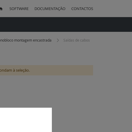
SOFTWARE
DOCUMENTAÇÃO
CONTACTOS
uisa
 monobloco montagem encastrada
Saídas de cabos
ondam à seleção.