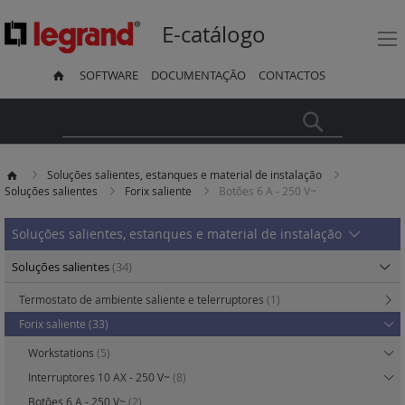
E-catálogo
SOFTWARE
DOCUMENTAÇÃO
CONTACTOS
Pesquisa
Soluções salientes, estanques e material de instalação
Soluções salientes
Forix saliente
Botões 6 A - 250 V~
Soluções salientes, estanques e material de instalação
Soluções salientes
(34)
Termostato de ambiente saliente e telerruptores
(1)
Forix saliente
(33)
Workstations
(5)
Interruptores 10 AX - 250 V~
(8)
Botões 6 A - 250 V~
(2)