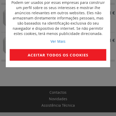
Podem ser usados por essas empresas para construir
um perfil sobre os seus interesses e mostrar-lhe
REF. 782435
2,61 €
anúncios relevantes em outros websites. Eles não
armazenam diretamente informações pessoais, mas
Forix saliente IP 21 - Botão simples - 6 A - 250 V~ -
são baseados na identificação exclusiva do seu
Creme
navegador e dispositivo de internet. Se não permitir
estes cookies, terá menos publicidade direcionada.
REF. 782405
2,61 €
Ver Mais
Forix saliente IP 21 - Botão simples - 6 A - 250 V~ -
Branco
ACEITAR TODOS OS COOKIES
Contactos
Novidades
Assistência Técnica