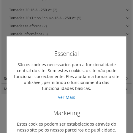
Tomadas 2P 16 A - 250 V~
(2)
Tomadas 2P+T tipo Schuko 16 A - 250 V~
(5)
Tomadas telefónica
(2)
Tomada informática
(3)
Adaptador para conector RJ 45 (Keystone)
(1)
Tomadas de televisão
(2)
Essencial
Saídas de cabos
(2)
São os cookies necessários para a funcionalidade
Dismatic - 20 A
(1)
central do site. Sem estes cookies, o site não pode
funcionar correctamente. Eles ajudam a tornar o site
Soluções estanques
(370)
utilizável, permitindo o funcionamento das
funcionalidades básicas.
Material de instalação
(185)
Ver Mais
Botões 6 A - 250 V~
Marketing
Definir
Ordenar por
Estes cookies podem ser estabelecidos através do
Ordenação
nosso site pelos nossos parceiros de publicidade.
Decrescent