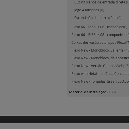
Bucins planos de entrada direta
(0
Jogo 4 tampões
(0)
Escantilhão de marcações
(0)
Plexo 66 - IP 66 IK 08 - monobloco
(1
Plexo 66 - IP 66 IK 08 - componível
(
Caixas derivação estanques Plexo
Plexo New - Monobloco, Saliente
(4
Plexo New - Monobloco, de encastr
Plexo New - Versão Componível
(17
Plexo with Netatmo - Casa Conecta
Plexo New - Tomadas Green'up Ac
Material de instalação
(185)