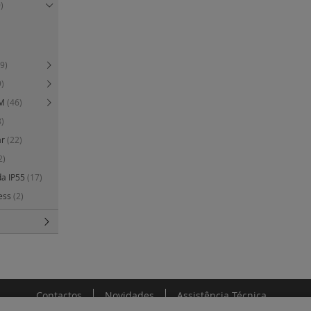
)
9)
9)
TM
(46)
8)
ar
(22)
2)
da IP55
(17)
cess
(2)
Contactos
Novidades
Assistência Técnica