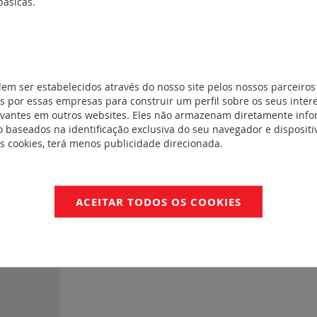
básicas.
~ pré-
 tampa
(1)
dem ser estabelecidos através do nosso site pelos nossos parceiros
 por essas empresas para construir um perfil sobre os seus inter
 quadros para
evantes em outros websites. Eles não armazenam diretamente inf
 baseados na identificação exclusiva do seu navegador e dispositiv
es cookies, terá menos publicidade direcionada.
mples
(0)
ACEITAR TODOS OS COOKIES
strar
(0)
ncastrar
(0)