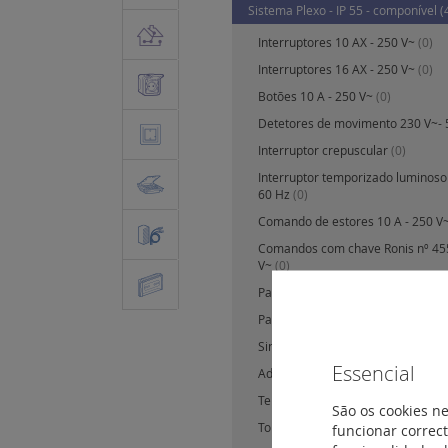
Sistema Plexo - IP 55 - componível
(
Interruptores 10 AX - 250 V~
(0)
Interruptores 16 AX - 250 V~
(0)
Botões 10 A - 250 V~
(0)
Detetores de movimento 230 V~- 
Interruptor crepuscular
(0)
Interruptor temporizado luminoso 
60 Hz
(0)
Comando de estores 10 A - 250 V
Comandos com chave Ronis nº 455 
V~
(0)
Paragem de emergência 3 A - 23
Paragem de emergência
(0)
Sinalização de balizagem
(0)
Essencial
Adaptador Plexo para funções O
Termostato eletrónico de ambien
São os cookies ne
Tomadas de corrente 16 A - 230 
funcionar correct