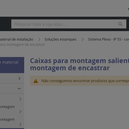
Pesq
Pesquisa
aterial de instalação
Soluções estanques
Sistema Plexo - IP 55 - c
para montagem de encastrar
Caixas para montagem salien
e material
montagem de encastrar
Não conseguimos encontrar produtos que corresp
 montagem
 montagem