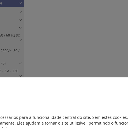
4)
50 / 60 Hz
(0)
230 V~- 50 /
~
(0)
- 3 A - 230
0 V~
(0)
smoz
(0)
te 250 V~
(0)
cessários para a funcionalidade central do site. Sem estes cookies,
V~
(1)
amente. Eles ajudam a tornar o site utilizável, permitindo o func