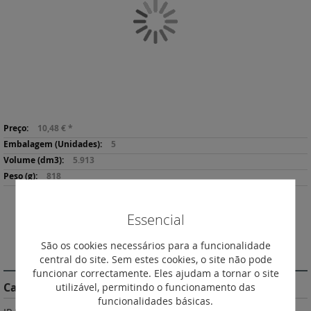
Galeria
de
imagens
Saltar
Mais
para
10,48 €
*
informação
o
5
início
5.913
da
818
Galeria
de
imagens
Essencial
Imprimir
São os cookies necessários para a funcionalidade
DESCRIÇÃO
central do site. Sem estes cookies, o site não pode
funcionar correctamente. Eles ajudam a tornar o site
utilizável, permitindo o funcionamento das
Características do Produto
funcionalidades básicas.