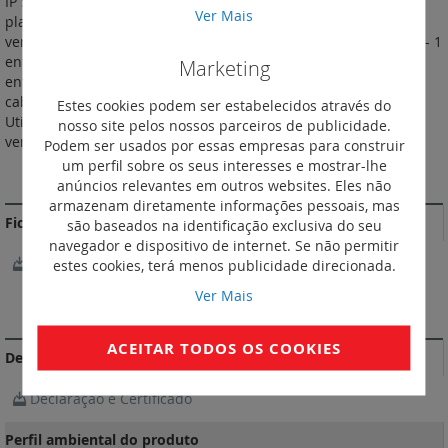
IP 55. Versão componível. Caixa saliente dupla com bucins
Ver Mais
planos de entrada direta. Recebe os mecanismos Plexo™ da
versão componível. Fornecida com bucins montados. 3 bucins - 1
entrada. 1 bucim - 2 entradas. Caixa aberta, sem separação
Marketing
entre os seus compartimentos, para facilitar as operações de
cablagem e permitir a instalação de tomadas pré-cabladas.
Estes cookies podem ser estabelecidos através do
Utilização reversível, permite montagem na horizontal ou na
nosso site pelos nossos parceiros de publicidade.
vertical. Cor: Branco.
Podem ser usados por essas empresas para construir
um perfil sobre os seus interesses e mostrar-lhe
MAIS INFORMAÇÃO
anúncios relevantes em outros websites. Eles não
armazenam diretamente informações pessoais, mas
Fichas Técnicas
são baseados na identificação exclusiva do seu
navegador e dispositivo de internet. Se não permitir
FichasTécnicas
estes cookies, terá menos publicidade direcionada.
Ver Mais
DOCUMENTAÇÃO DE CONFORMIDADE
ACEITAR TODOS OS COOKIES
Declarações e certificados de conformidade
Declaração e Certificado
Perfil ambiental do produto