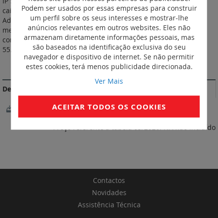
IP 55 - IK 08. Versão componível. Pode ser instalado com as
Podem ser usados por essas empresas para construir
caixas salientes ou com os quadros de encastrar Plexo™.
um perfil sobre os seus interesses e mostrar-lhe
Adaptador para 2 módulos Mosaic com tampa opaca. Recebe
anúncios relevantes em outros websites. Eles não
mecanismos Mosaic™ até máx. 2 módulos (exceto mecanismos
armazenam diretamente informações pessoais, mas
com saliências especialmente relevantes) e confere-lhes um IP
são baseados na identificação exclusiva do seu
55. Cor: Antracite.
navegador e dispositivo de internet. Se não permitir
DOCUMENTAÇÃO DE CONFORMIDADE
estes cookies, terá menos publicidade direcionada.
Ver Mais
Declarações e certificados de conformidade
ACEITAR TODOS OS COOKIES
Declaração e Certificado
* Preço referente à tabela 05/2026. IVA não incluído
Contactos
Novidades
Assistência Técnica