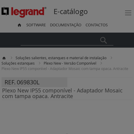
E-catálogo
SOFTWARE
DOCUMENTAÇÃO
CONTACTOS
Pesquisa
Soluções salientes, estanques e material de instalação
Soluções estanques
Plexo New - Versão Componível
Plexo New IP55 componível - Adaptador Mosaic com tampa opaca. Antracite
REF.
069830L
Plexo New IP55 componível - Adaptador Mosaic
com tampa opaca. Antracite
Saltar
para
o
final
da