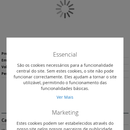
Galeria
de
imagens
Saltar
Essencial
Mais
para
10,04 €
*
informação
o
5
São os cookies necessários para a funcionalidade
início
3.121
central do site. Sem estes cookies, o site não pode
da
454
funcionar correctamente. Eles ajudam a tornar o site
Galeria
utilizável, permitindo o funcionamento das
de
funcionalidades básicas.
imagens
Imprimir
Ver Mais
DESCRIÇÃO
Marketing
Características do Produto
Estes cookies podem ser estabelecidos através do
nosso site pelos nossos parceiros de publicidade.