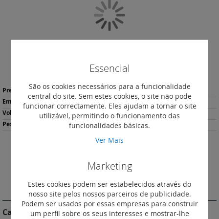
Galeria
de
imagens
Essencial
Saltar
São os cookies necessários para a funcionalidade
Mais
para
53,26 €
*
central do site. Sem estes cookies, o site não pode
informação
o
1
funcionar correctamente. Eles ajudam a tornar o site
início
0.2
utilizável, permitindo o funcionamento das
da
117
funcionalidades básicas.
Galeria
de
Ver Mais
imagens
Descarregar
Imprimir
Ficha de Produto
Marketing
Estes cookies podem ser estabelecidos através do
DESCRIÇÃO
nosso site pelos nossos parceiros de publicidade.
Podem ser usados por essas empresas para construir
Características do Produto
um perfil sobre os seus interesses e mostrar-lhe