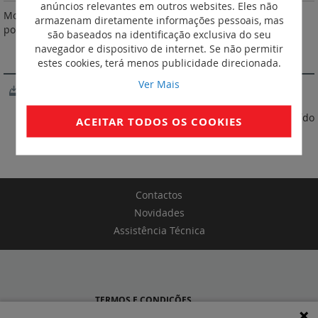
anúncios relevantes em outros websites. Eles não
Montagem à direita dos disjuntores. Uma bobina auxiliar máx.
armazenam diretamente informações pessoais, mas
por disjuntor.
são baseados na identificação exclusiva do seu
navegador e dispositivo de internet. Se não permitir
SOFTWARE
estes cookies, terá menos publicidade direcionada.
Ver Mais
XL Pro3
* Preço referente à tabela 05/2026. IVA não incluído
ACEITAR TODOS OS COOKIES
Contactos
Novidades
Assistência Técnica
TERMOS E CONDIÇÕES