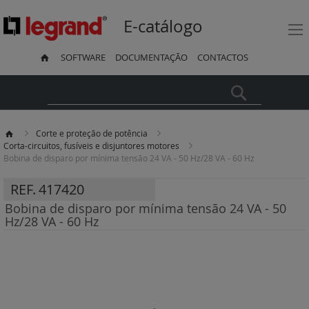
E-catálogo
SOFTWARE
DOCUMENTAÇÃO
CONTACTOS
Pesquisa
Corte e proteção de potência
Corta-circuitos, fusíveis e disjuntores motores
Bobina de disparo por mínima tensão 24 VA - 50 Hz/28 VA - 60 Hz
REF.
417420
Bobina de disparo por mínima tensão 24 VA - 50
Hz/28 VA - 60 Hz
Saltar
para
o
final
da