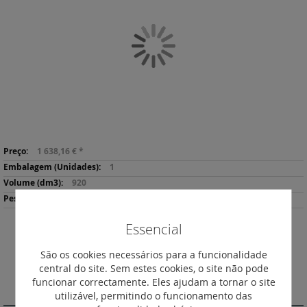
final
da
Galeria
de
imagens
Saltar
Mais
para
1 638,16 €
*
informação
o
1
início
920
da
169800
Galeria
de
Essencial
imagens
Descarregar
Imprimir
Ficha de Produto
São os cookies necessários para a funcionalidade
central do site. Sem estes cookies, o site não pode
funcionar correctamente. Eles ajudam a tornar o site
DESCRIÇÃO
utilizável, permitindo o funcionamento das