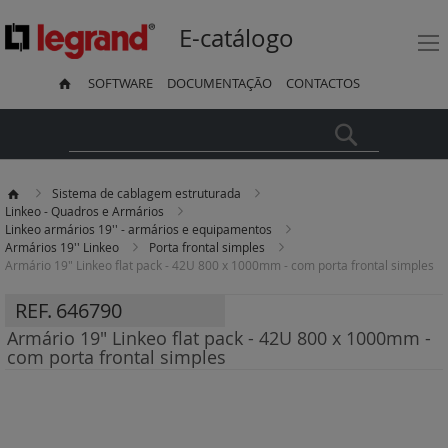
E-catálogo
SOFTWARE
DOCUMENTAÇÃO
CONTACTOS
Pesquisa
Sistema de cablagem estruturada
Linkeo - Quadros e Armários
Linkeo armários 19'' - armários e equipamentos
Armários 19'' Linkeo
Porta frontal simples
Armário 19" Linkeo flat pack - 42U 800 x 1000mm - com porta frontal simples
REF.
646790
Armário 19" Linkeo flat pack - 42U 800 x 1000mm -
com porta frontal simples
Saltar
para
o