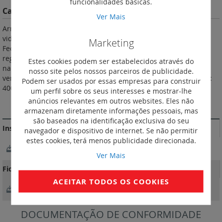
funcionalidades básicas.
Características do Produto
Ver Mais
Armários associáveis IP 20 - IK 08.Porta frontal reversível com
vidro de segurança. Painéis laterais e traseiros desmontáveis.
Marketing
Fecho dos 4 painéis com chave. Equipado com 2 montantes
reguláveis em profundidade. Entrada de cabos com pré-cortes
Estes cookies podem ser estabelecidos através do
na parte superior e inferior. Pré-corte na parte superior para
nosso site pelos nossos parceiros de publicidade.
ventiladores. Pés de nivelamento fornecidos. Carga admissível:
Podem ser usados por essas empresas para construir
400 kg. Cor antracite: RAL 7016.
um perfil sobre os seus interesses e mostrar-lhe
anúncios relevantes em outros websites. Eles não
MAIS INFORMAÇÃO
armazenam diretamente informações pessoais, mas
são baseados na identificação exclusiva do seu
Instruções de instalação e documentos relacionados
navegador e dispositivo de internet. Se não permitir
estes cookies, terá menos publicidade direcionada.
NotíciaTécnica_LE09826AA-02.pdf
Ver Mais
Fichas Técnicas
ACEITAR TODOS OS COOKIES
FichaTécnica_F02421FR-01.pdf
DOCUMENTAÇÃO DE CONFORMIDADE