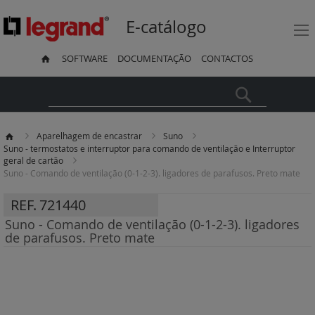
E-catálogo
SOFTWARE
DOCUMENTAÇÃO
CONTACTOS
Pesquisa
Aparelhagem de encastrar
Suno
Suno - termostatos e interruptor para comando de ventilação e Interruptor
geral de cartão
Suno - Comando de ventilação (0-1-2-3). ligadores de parafusos. Preto mate
REF.
721440
Suno - Comando de ventilação (0-1-2-3). ligadores
de parafusos. Preto mate
Saltar
para
o
final