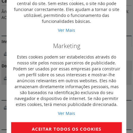
Características do Produto
central do site. Sem estes cookies, o site não pode
funcionar correctamente. Eles ajudam a tornar o site
Ângulo de rotação 45 graus (1P+N). 220 / 240 V~. AC23A - 2,5 kW.
utilizável, permitindo o funcionamento das
AC21A - 20 A.
funcionalidades básicas.
MAIS INFORMAÇÃO
Ver Mais
Instruções de instalação e documentos relacionados
Marketing
NotíciaTécnica_LE12318AA.pdf
Estes cookies podem ser estabelecidos através do
nosso site pelos nossos parceiros de publicidade.
Documentação Comercial
Podem ser usados por essas empresas para construir
um perfil sobre os seus interesses e mostrar-lhe
Brochura Suno
anúncios relevantes em outros websites. Eles não
armazenam diretamente informações pessoais, mas
SOFTWARE
são baseados na identificação exclusiva do seu
navegador e dispositivo de internet. Se não permitir
estes cookies, terá menos publicidade direcionada.
Configurador Suno
Ver Mais
VIDEOS
ACEITAR TODOS OS COOKIES