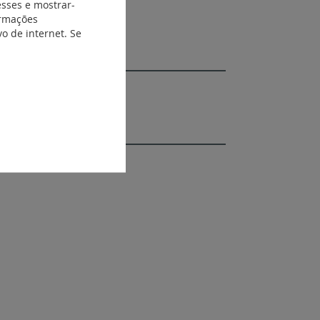
esses e mostrar-
ormações
o de internet. Se