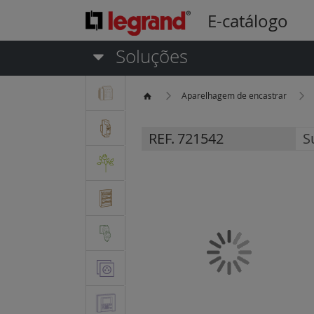
E-catálogo
Soluções
Aparelhagem de encastrar
REF.
721542
S
Saltar
para
o
final
da
Galeria
de
imagens