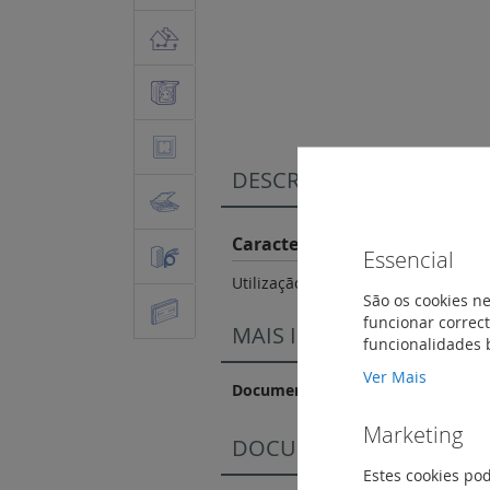
Saltar
para
o
início
da
Galeria
DESCRIÇÃO
de
imagens
Características do Produto
Essencial
Utilização reversível: a mesma refe
São os cookies ne
funcionar correct
MAIS INFORMAÇÃO
funcionalidades 
Ver Mais
Documentação Comercial
Marketing
DOCUMENTAÇÃO DE CO
Estes cookies po