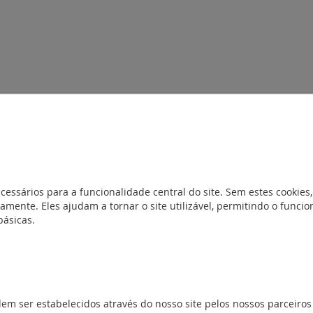
rência pode ser utilizada na horizontal ou na vertical. Dimensões (m
cessários para a funcionalidade central do site. Sem estes cookies,
amente. Eles ajudam a tornar o site utilizável, permitindo o func
básicas.
Brochura Suno
NFORMIDADE
dem ser estabelecidos através do nosso site pelos nossos parceiros