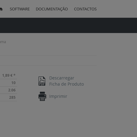
SOFTWARE
DOCUMENTAÇÃO
CONTACTOS
uisa
luma
1,89 €
*
Descarregar
10
Ficha de Produto
2.06
Imprimir
285