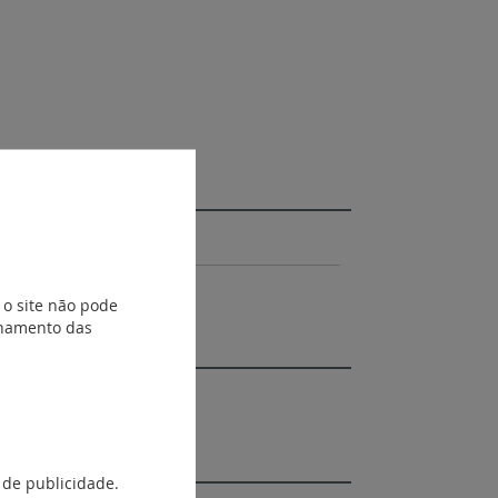
m): 83 x 153,4 x 9,8.
 o site não pode
ionamento das
 de publicidade.