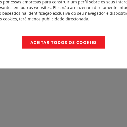
 por essas empresas para construir um perfil sobre os seus inter
OC / CB-HU-003544
evantes em outros websites. Eles não armazenam diretamente inf
 baseados na identificação exclusiva do seu navegador e dispositiv
es cookies, terá menos publicidade direcionada.
ACEITAR TODOS OS COOKIES