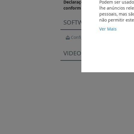
Podem ser usados
Declarações e certificados de
lhe anúncios rel
conformidade
pessoais, mas são
não permitir est
SOFTWARE
Ver Mais
Configurador Suno
VIDEOS