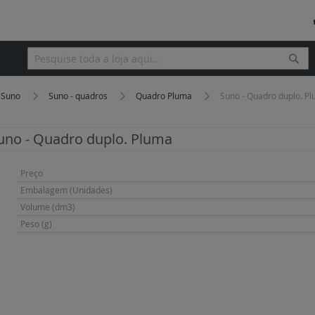
Pesq
Pesquisa
Suno
Suno - quadros
Quadro Pluma
Suno - Quadro duplo. P
uno - Quadro duplo. Pluma
Mais
Preço
informação
Embalagem (Unidades)
Volume (dm3)
Peso (g)