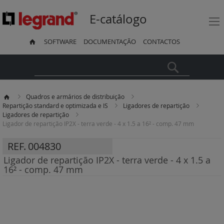
E-catálogo
SOFTWARE
DOCUMENTAÇÃO
CONTACTOS
Pesquisa
Quadros e armários de distribuição
Repartição standard e optimizada e IS
Ligadores de repartição
Ligadores de repartição
Ligador de repartição IP2X - terra verde - 4 x 1.5 a 16² - comp. 47 mm
REF.
004830
Ligador de repartição IP2X - terra verde - 4 x 1.5 a
16² - comp. 47 mm
Saltar
para
o
final