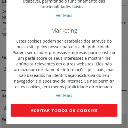
Características do Produto
utilizável, permitindo o funcionamento das
funcionalidades básicas.
De acordo com a norma IEC 60998-2-1. Fornecidos com
Ver Mais
parafusos desapertados. 100 A máx. - 400 V~ com chegada 25
mm2. 80 A máx. - 400 V~com chegada 16 mm2. Montam-se sobre
calha 4 ou 1 sobre suporte ref. 0 048 11 ou sobre barra 12 x 2
Marketing
mm.
Estes cookies podem ser estabelecidos através do
MAIS INFORMAÇÃO
nosso site pelos nossos parceiros de publicidade.
Podem ser usados por essas empresas para construir
Fichas Técnicas
um perfil sobre os seus interesses e mostrar-lhe
anúncios relevantes em outros websites. Eles não
FichaTécnica_F00193EN-02.pdf
armazenam diretamente informações pessoais, mas
são baseados na identificação exclusiva do seu
navegador e dispositivo de internet. Se não permitir
DOCUMENTAÇÃO DE CONFORMIDADE
estes cookies, terá menos publicidade direcionada.
Ver Mais
Declarações e certificados de conformidade
OC / CB-FR_633370/M2
ACEITAR TODOS OS COOKIES
Perfil ambiental do produto