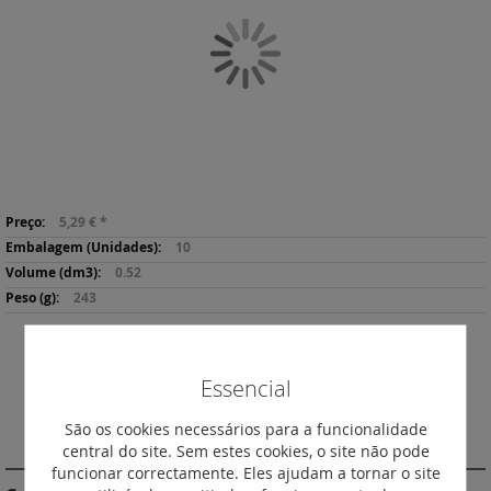
da
Galeria
de
imagens
Saltar
Mais
para
5,29 €
*
informação
o
10
início
0.52
da
243
Galeria
de
imagens
Descarregar
Imprimir
Essencial
Ficha de Produto
São os cookies necessários para a funcionalidade
DESCRIÇÃO
central do site. Sem estes cookies, o site não pode
funcionar correctamente. Eles ajudam a tornar o site