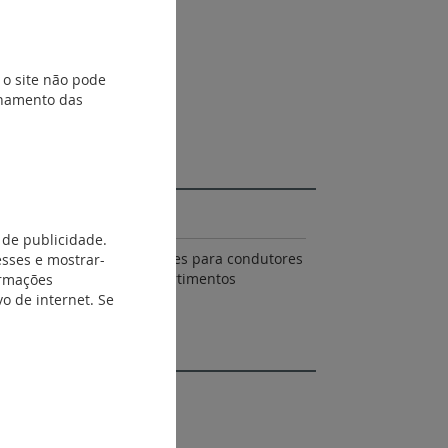
 o site não pode
ionamento das
 de publicidade.
esses e mostrar-
ntre si, incluindo os bornes para condutores
ormações
 funcionais mas em compartimentos
o de internet. Se