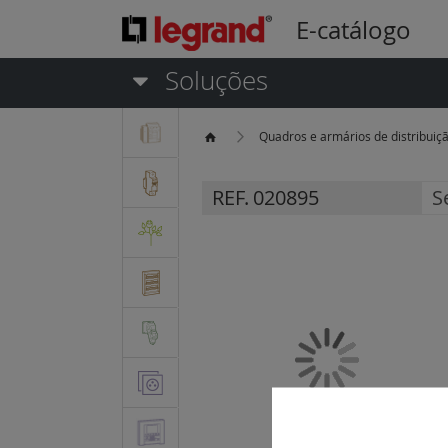
E-catálogo
Soluções
Quadros e armários de distribuiç
REF.
020895
S
Saltar
para
o
final
da
Galeria
de
imagens