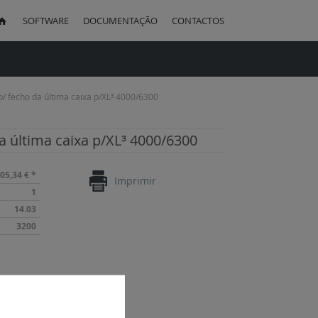
SOFTWARE
DOCUMENTAÇÃO
CONTACTOS
uisa
p/ fecho da última caixa p/XL³ 4000/6300
a última caixa p/XL³ 4000/6300
05,34 €
*
Imprimir
1
14.03
3200