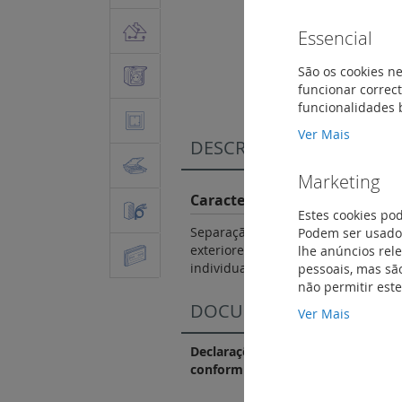
Essencial
Saltar
para
São os cookies ne
o
funcionar correct
início
funcionalidades 
da
Galeria
Ver Mais
DESCRIÇÃO
de
imagens
Marketing
Características do Produto
Estes cookies po
Podem ser usados
Separação dos barramentos e das u
lhe anúncios rel
exteriores. Os bornes para condu
pessoais, mas são
individuais separados.
não permitir est
DOCUMENTAÇÃO DE CO
Ver Mais
Declarações e certificados de
conformidade