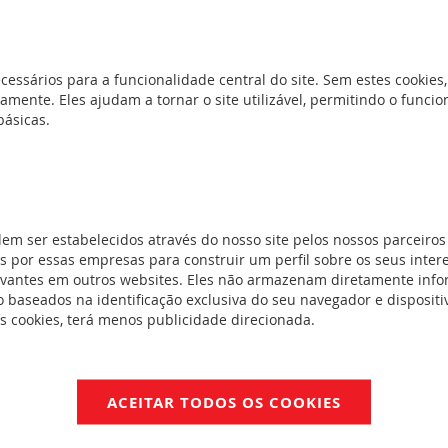
cessários para a funcionalidade central do site. Sem estes cookies,
amente. Eles ajudam a tornar o site utilizável, permitindo o func
básicas.
dem ser estabelecidos através do nosso site pelos nossos parceiros
 por essas empresas para construir um perfil sobre os seus inter
nidades funcionais e separação de todas as unidades funcionais e
evantes em outros websites. Eles não armazenam diretamente inf
tores exteriores não estão no mesmo compartimento das unidades
 baseados na identificação exclusiva do seu navegador e dispositiv
es cookies, terá menos publicidade direcionada.
NFORMIDADE
LOVAG-IT 12.017
ACEITAR TODOS OS COOKIES