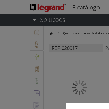
E-catálogo
Soluções
Quadros e armários de distribuiç
REF.
020917
P
Saltar
para
o
final
da
Galeria
de
imagens