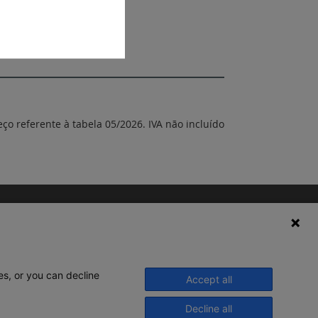
eço referente à tabela 05/2026. IVA não incluído
es, or you can decline
Accept all
Decline all
© 2020 Legrand. Todos os direitos