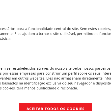
cessários para a funcionalidade central do site. Sem estes cookies,
amente. Eles ajudam a tornar o site utilizável, permitindo o func
básicas.
as ref. 0 209 59 em opção.
dem ser estabelecidos através do nosso site pelos nossos parceiros
 por essas empresas para construir um perfil sobre os seus inter
evantes em outros websites. Eles não armazenam diretamente inf
 baseados na identificação exclusiva do seu navegador e dispositiv
entos
es cookies, terá menos publicidade direcionada.
NotíciaTécnica_LE05187AA.pdf
NFORMIDADE
ACEITAR TODOS OS COOKIES