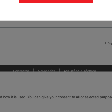
LOVAG-IT 12.067
* Pr
Contactos
Novidades
Assistência Técnica
d how it is used. You can give your consent to all or selected purpos
DE
LEGRAND PORTUGAL
GRUPO LEGRAND NO MUNDO