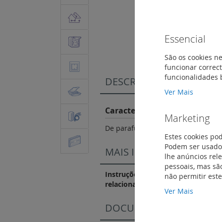
Saltar
para
Essencial
o
início
São os cookies ne
da
funcionar correct
Galeria
funcionalidades 
DESCRIÇÃO
de
Ver Mais
imagens
Características do Produto
Marketing
De parafusos imperdíveis. Charneir
Estes cookies po
Podem ser usados
MAIS INFORMAÇÃO
lhe anúncios rel
pessoais, mas são
Instruções de instalação e docum
não permitir est
relacionados
Ver Mais
DOCUMENTAÇÃO DE CO