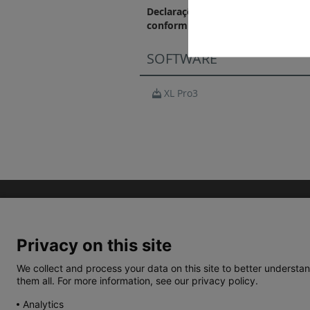
Declarações e certificados de
conformidade
SOFTWARE
XL Pro3
Privacy on this site
We collect and process your data on this site to better understan
them all. For more information, see our privacy policy.
TERMOS E CONDIÇÕES
POLÍTICA DE PRIVACIDA
Analytics