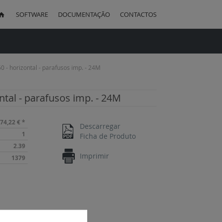
SOFTWARE
DOCUMENTAÇÃO
CONTACTOS
uisa
0 - horizontal - parafusos imp. - 24M
ntal - parafusos imp. - 24M
74,22 €
*
Descarregar
1
Ficha de Produto
2.39
Imprimir
1379