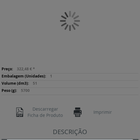
final
da
Galeria
de
imagens
Saltar
Mais
para
322,48 €
*
informação
o
1
início
51
da
5700
Galeria
de
imagens
Descarregar
Imprimir
Ficha de Produto
DESCRIÇÃO