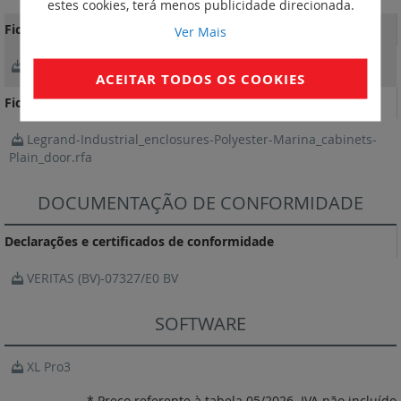
estes cookies, terá menos publicidade direcionada.
Fichas Técnicas
Ver Mais
FichaTécnica_F00635EN-03.pdf
ACEITAR TODOS OS COOKIES
Ficheiro BIM
Legrand-Industrial_enclosures-Polyester-Marina_cabinets-
Plain_door.rfa
DOCUMENTAÇÃO DE CONFORMIDADE
Declarações e certificados de conformidade
VERITAS (BV)-07327/E0 BV
SOFTWARE
XL Pro3
* Preço referente à tabela 05/2026. IVA não incluído