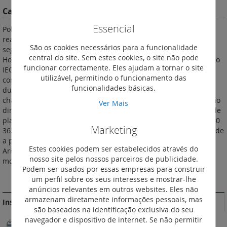
Características do Produto
Essencial
Poliéster reforçado a fibra de vidro Classe II. Permitem a
realização de conjuntos Classe II segundo EN 61439-1. IP 66
São os cookies necessários para a funcionalidade
segundo IEC EN 60529. IK 10 segundo IEC EN 62262.
central do site. Sem estes cookies, o site não pode
Homologação, Bureau Veritas. Auto-extinguíveis 960 °C segundo
funcionar correctamente. Eles ajudam a tornar o site
IEC EN 60695-2-11. Particularmente adaptados a ambientes
utilizável, permitindo o funcionamento das
corrosivos. Portas reversíveis, abertura 180°. Com fechadura
funcionalidades básicas.
dupla barra nos quadros e fechadura de 3 pontos e punho de
chave 2433 nos armários. Quadros com possibilidade de fixação
Ver Mais
direta dos equipamentos ao fundo e possibilidade de fixação de
placa parcial a partir de 500 x 400 mm e/ou calhas (exceto ref. 0
Marketing
362 50). Regulação opcional dos equipamentos em profundidade
a partir da altura 400 mm (com o acessório ref. 0 362 42).
Estes cookies podem ser estabelecidos através do
Armários fornecidos com kit para fixação de placa total ou
nosso site pelos nossos parceiros de publicidade.
montantes. RAL 7035.
Podem ser usados por essas empresas para construir
MAIS INFORMAÇÃO
um perfil sobre os seus interesses e mostrar-lhe
anúncios relevantes em outros websites. Eles não
armazenam diretamente informações pessoais, mas
Instruções de instalação e documentos relacionados
são baseados na identificação exclusiva do seu
navegador e dispositivo de internet. Se não permitir
NotíciaTécnica_LE08303AA-01.pdf