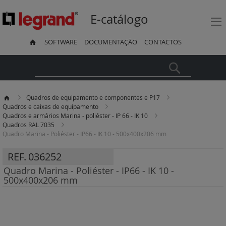
E-catálogo
SOFTWARE
DOCUMENTAÇÃO
CONTACTOS
Pesquisa
Quadros de equipamento e componentes e P17
Quadros e caixas de equipamento
Quadros e armários Marina - poliéster - IP 66 - IK 10
Quadros RAL 7035
Quadro Marina - Poliéster - IP66 - IK 10 - 500x400x206 mm
REF.
036252
Quadro Marina - Poliéster - IP66 - IK 10 -
500x400x206 mm
Saltar
para
o