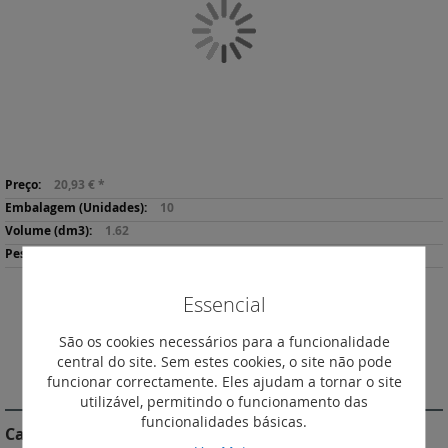
Galeria
de
imagens
Saltar
Mais
para
20,93 €
*
informação
o
10
início
1.62
da
496
Galeria
de
Essencial
imagens
Descarregar
Imprimir
Ficha de Produto
São os cookies necessários para a funcionalidade
central do site. Sem estes cookies, o site não pode
funcionar correctamente. Eles ajudam a tornar o site
DESCRIÇÃO
utilizável, permitindo o funcionamento das
funcionalidades básicas.
Características do Produto