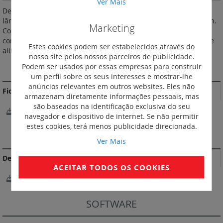
Ver Mais
De acordo com a norma IEC/EN 60947-5.1. Equipados com
lâmpada LED não intermutável. Duração de vida LED: 100 000 h.
Marketing
Consumo LED: 0,17 W em 230 VA/ 0,11 W em 24 VA. De acordo
com a norma IEC 60947-5-1. Permitem a passagem do pente de
Estes cookies podem ser estabelecidos através do
alimentação.
nosso site pelos nossos parceiros de publicidade.
Podem ser usados por essas empresas para construir
MAIS INFORMAÇÃO
um perfil sobre os seus interesses e mostrar-lhe
anúncios relevantes em outros websites. Eles não
Fichas Técnicas
armazenam diretamente informações pessoais, mas
são baseados na identificação exclusiva do seu
FichaTécnica_F02023EN-02.pdf
navegador e dispositivo de internet. Se não permitir
estes cookies, terá menos publicidade direcionada.
DOCUMENTAÇÃO DE CONFORMIDADE
Ver Mais
Declarações e certificados de conformidade
ACEITAR TODOS OS COOKIES
OC / CB-FR 664481
SOFTWARE