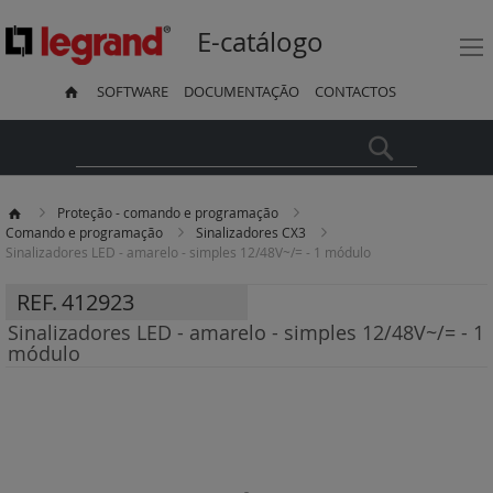
E-catálogo
SOFTWARE
DOCUMENTAÇÃO
CONTACTOS
Pesquisa
Proteção - comando e programação
Comando e programação
Sinalizadores CX3
Sinalizadores LED - amarelo - simples 12/48V~/= - 1 módulo
REF.
412923
Sinalizadores LED - amarelo - simples 12/48V~/= - 1
módulo
Saltar
para
o
final
da