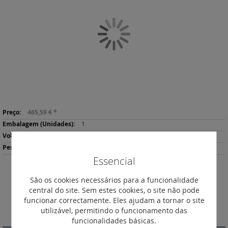
final
da
Galeria
de
imagens
Saltar
Mais
para
465,59 €
*
informação
o
1
início
2.45
da
1149
Galeria
Essencial
de
imagens
Descarregar
São os cookies necessários para a funcionalidade
Imprimir
Ficha de Produto
central do site. Sem estes cookies, o site não pode
funcionar correctamente. Eles ajudam a tornar o site
utilizável, permitindo o funcionamento das
DESCRIÇÃO
funcionalidades básicas.