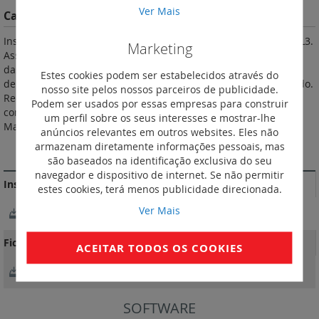
Ver Mais
Características do Produto
Instalam-se em calha ou em platina nos quadros e armários XL3.
Marketing
Asseguram o corte, o comando, o seccionamento e a proteção
das linhas elétricas de baixa tensão. Fornecidos com ligadores
Estes cookies podem ser estabelecidos através do
de estribo, 70 mm2 máx (cabo flexível), 95 mm2 máx. cabo rígido.
nosso site pelos nossos parceiros de publicidade.
Recebem os acessórios e auxiliares comuns DPX3. De acordo
Podem ser usados por essas empresas para construir
com a norma IEC 60947-2. Térmico regulável de 0,8 a 1 In.
um perfil sobre os seus interesses e mostrar-lhe
Magnético fixo: 400 A de 16 e 25 A, 10 In de 40 a 160 A.
anúncios relevantes em outros websites. Eles não
armazenam diretamente informações pessoais, mas
MAIS INFORMAÇÃO
são baseados na identificação exclusiva do seu
navegador e dispositivo de internet. Se não permitir
Instruções de instalação e documentos relacionados
estes cookies, terá menos publicidade direcionada.
Ver Mais
NotíciaTécnica_Y4220F.pdf
Fichas Técnicas
ACEITAR TODOS OS COOKIES
FichaTécnica_F01360EN05_DPX3_160MT_ENGv1.0.pdf
SOFTWARE