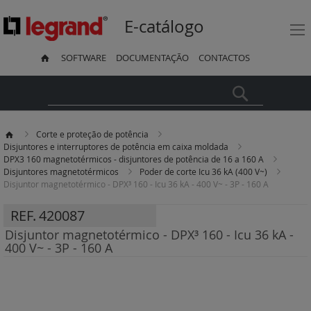
E-catálogo
SOFTWARE
DOCUMENTAÇÃO
CONTACTOS
Pesquisa
Corte e proteção de potência
Disjuntores e interruptores de potência em caixa moldada
DPX3 160 magnetotérmicos - disjuntores de potência de 16 a 160 A
Disjuntores magnetotérmicos
Poder de corte Icu 36 kA (400 V~)
Disjuntor magnetotérmico - DPX³ 160 - Icu 36 kA - 400 V~ - 3P - 160 A
REF.
420087
Disjuntor magnetotérmico - DPX³ 160 - Icu 36 kA -
400 V~ - 3P - 160 A
Saltar
para
o