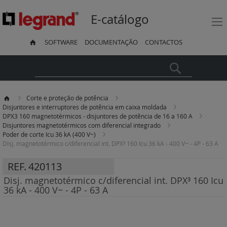
E-catálogo
SOFTWARE
DOCUMENTAÇÃO
CONTACTOS
Pesquisa
Corte e proteção de potência
Disjuntores e interruptores de potência em caixa moldada
DPX3 160 magnetotérmicos - disjuntores de potência de 16 a 160 A
Disjuntores magnetotérmicos com diferencial integrado
Poder de corte Icu 36 kA (400 V~)
Disj. magnetotérmico c/diferencial int. DPX³ 160 Icu 36 kA - 400 V~ - 4P - 63 A
REF.
420113
Disj. magnetotérmico c/diferencial int. DPX³ 160 Icu
36 kA - 400 V~ - 4P - 63 A
Saltar
para