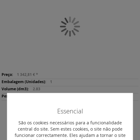
o
final
da
Galeria
de
imagens
Saltar
Mais
para
1 342,81 €
*
informação
o
1
início
2.83
da
1634
Galeria
de
Essencial
imagens
Descarregar
Imprimir
Ficha de Produto
São os cookies necessários para a funcionalidade
central do site. Sem estes cookies, o site não pode
funcionar correctamente. Eles ajudam a tornar o site
DESCRIÇÃO