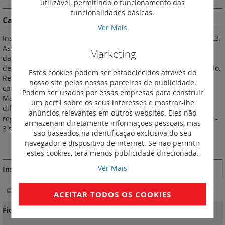
utilizável, permitindo o funcionamento das
funcionalidades básicas.
Características do Produto
Ver Mais
Instalam-se em calha ou em platina nos quadros e armários XL3.
Asseguram o corte, o comando, o seccionamento e a proteção
Marketing
das linhas elétricas de baixa tensão. Fornecidos com ligadores
de estribo, 70 mm2 máx (cabo flexível), 95 mm2 máx. cabo rígido.
Estes cookies podem ser estabelecidos através do
Recebem os acessórios e auxiliares comuns DPX3. De acordo
nosso site pelos nossos parceiros de publicidade.
com a norma IEC 60947-2. Térmico regulável de 0,8 a 1 In.
Podem ser usados por essas empresas para construir
Magnético fixo: 400 A de 16 e 25 A, 10 In de 40 a 160 A. Relé
um perfil sobre os seus interesses e mostrar-lhe
diferencial eletrónico integrado com ecrã LCD. Sensibilidade
anúncios relevantes em outros websites. Eles não
regulável: 0,03 - 0,3 - 1 - 3 A. Temporização regulável: 0 - 0,3 - 1 -
armazenam diretamente informações pessoais, mas
3 s (0 s apenas, na sensibilidade 0,03 A).
são baseados na identificação exclusiva do seu
navegador e dispositivo de internet. Se não permitir
MAIS INFORMAÇÃO
estes cookies, terá menos publicidade direcionada.
Ver Mais
Instruções de instalação e documentos relacionados
NotíciaTécnica_Y4220F.pdf
ACEITAR TODOS OS COOKIES
Fichas Técnicas