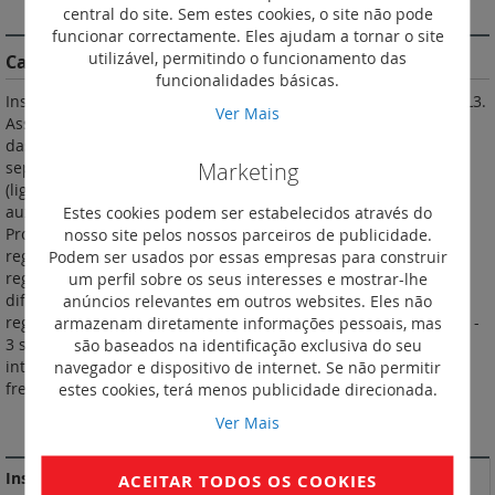
DESCRIÇÃO
central do site. Sem estes cookies, o site não pode
funcionar correctamente. Eles ajudam a tornar o site
utilizável, permitindo o funcionamento das
Características do Produto
funcionalidades básicas.
Instalam-se em calha ou em platina nos quadros e armários XL3.
Ver Mais
Asseguram o corte, o comando, o seccionamento e a proteção
das linhas elétricas de baixa tensão. Fornecidos com ecrãs de
Marketing
separação e ligadores de parafuso para barras ou terminais
(ligação a cabo com acessórios). Recebem os acessórios e
Estes cookies podem ser estabelecidos através do
auxiliares comuns DPX3. De acordo com a norma IEC 60947-2.
nosso site pelos nossos parceiros de publicidade.
Proteção contra sobrecargas: Ir regulável de 0,4 a 1 In, Tr
Podem ser usados por essas empresas para construir
regulável de 3 a 15 s. Proteção contra curto-circuitos: Isd
um perfil sobre os seus interesses e mostrar-lhe
regulável de 1,5 a 10 Ir, Tsd regulável de 0 a 0,5 s. Relé
anúncios relevantes em outros websites. Eles não
diferencial eletrónico integrado com ecrã LCD. Sensibilidade
armazenam diretamente informações pessoais, mas
regulável: 0,03 - 0,3 - 1 - 3 A. Temporização regulável: 0 - 0,3 - 1 -
são baseados na identificação exclusiva do seu
3 s (0 s apenas, na sensibilidade 0,03 A). Unidade de medida
navegador e dispositivo de internet. Se não permitir
integrada com ecrã LCD. Medida de correntes, tensões,
estes cookies, terá menos publicidade direcionada.
frequência, potência, energias e harmónicas.
Ver Mais
MAIS INFORMAÇÃO
Instruções de instalação e documentos relacionados
ACEITAR TODOS OS COOKIES