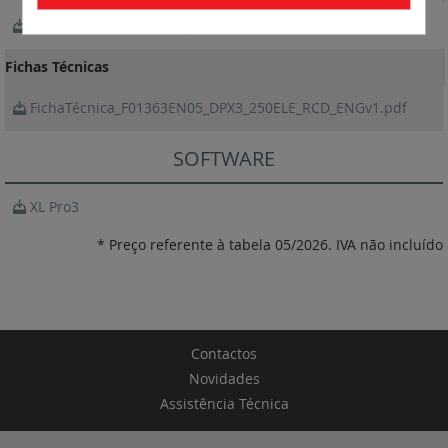
NotíciaTécnica_Y4263F.pdf
Fichas Técnicas
FichaTécnica_F01363EN05_DPX3_250ELE_RCD_ENGv1.pdf
SOFTWARE
XL Pro3
* Preço referente à tabela 05/2026. IVA não incluído
Contactos
Novidades
Assistência Técnica