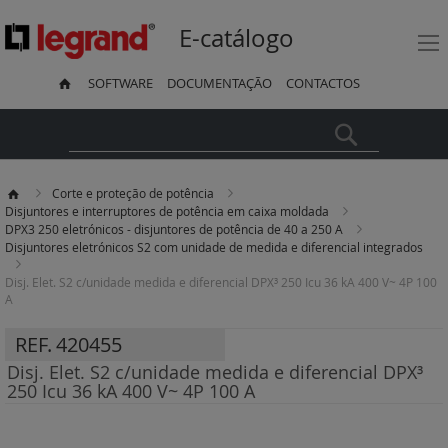
E-catálogo
SOFTWARE
DOCUMENTAÇÃO
CONTACTOS
Pesquisa
Corte e proteção de potência
Disjuntores e interruptores de potência em caixa moldada
DPX3 250 eletrónicos - disjuntores de potência de 40 a 250 A
Disjuntores eletrónicos S2 com unidade de medida e diferencial integrados
Disj. Elet. S2 c/unidade medida e diferencial DPX³ 250 Icu 36 kA 400 V~ 4P 100
A
REF.
420455
Disj. Elet. S2 c/unidade medida e diferencial DPX³
250 Icu 36 kA 400 V~ 4P 100 A
Saltar