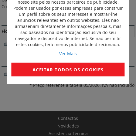
De acordo com a norma NF HD/IEC 60269-2. APC (Alto Poder de
nosso site pelos nossos parceiros de publicidade.
Corte).
Podem ser usados por essas empresas para construir
um perfil sobre os seus interesses e mostrar-lhe
MAIS INFORMAÇÃO
anúncios relevantes em outros websites. Eles não
armazenam diretamente informações pessoais, mas
Fichas Técnicas
são baseados na identificação exclusiva do seu
navegador e dispositivo de internet. Se não permitir
FichaTécnica_F00189EN05.pdf
estes cookies, terá menos publicidade direcionada.
Ver Mais
SOFTWARE
ACEITAR TODOS OS COOKIES
XL Pro3
* Preço referente à tabela 05/2026. IVA não incluído
Contactos
Novidades
Assistência Técnica