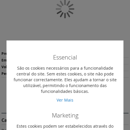
Galeria
de
imagens
Saltar
Mais
para
320,97 €
*
Essencial
informação
o
1
início
3.6
São os cookies necessários para a funcionalidade
da
central do site. Sem estes cookies, o site não pode
2458
Galeria
funcionar correctamente. Eles ajudam a tornar o site
de
utilizável, permitindo o funcionamento das
imagens
Imprimir
funcionalidades básicas.
Ver Mais
DESCRIÇÃO
Marketing
Características do Produto
Estes cookies podem ser estabelecidos através do