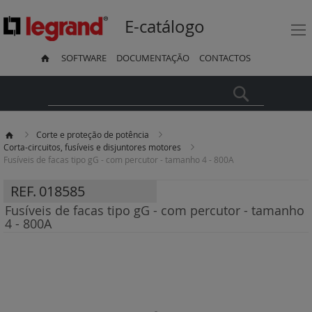
E-catálogo
SOFTWARE
DOCUMENTAÇÃO
CONTACTOS
Pesquisa
Corte e proteção de potência
Corta-circuitos, fusíveis e disjuntores motores
Fusíveis de facas tipo gG - com percutor - tamanho 4 - 800A
REF.
018585
Fusíveis de facas tipo gG - com percutor - tamanho
4 - 800A
Saltar
para
o
final
da