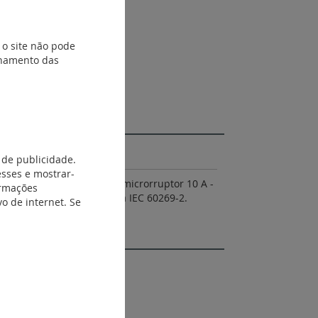
 o site não pode
ionamento das
 de publicidade.
esses e mostrar-
to forçado). As bases com microrruptor 10 A -
ormações
tor. De acordo com a norma IEC 60269-2.
o de internet. Se