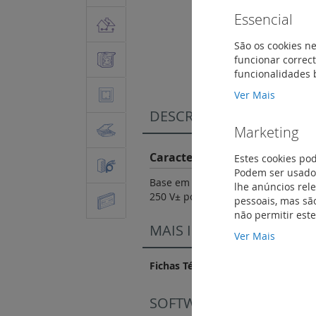
Essencial
Saltar
São os cookies ne
para
funcionar correct
o
funcionalidades 
início
da
Ver Mais
Galeria
DESCRIÇÃO
de
Marketing
imagens
Características do Produto
Estes cookies po
Podem ser usados
Base em material plástico autoexti
lhe anúncios rel
250 V± possuem um dispositivo de s
pessoais, mas são
não permitir est
MAIS INFORMAÇÃO
Ver Mais
Fichas Técnicas
SOFTWARE