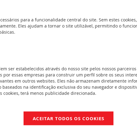
cessários para a funcionalidade central do site. Sem estes cookies,
amente. Eles ajudam a tornar o site utilizável, permitindo o func
básicas.
dem ser estabelecidos através do nosso site pelos nossos parceiros
 por essas empresas para construir um perfil sobre os seus inter
nguível (tamanho 4 em cerâmica). Aperto elástico (tamanho 4: aper
evantes em outros websites. Eles não armazenam diretamente inf
inalização "presença e fusão de fusível" para fusíveis com percu
 baseados na identificação exclusiva do seu navegador e dispositiv
es cookies, terá menos publicidade direcionada.
FichaTécnica_F01718EN02.pdf
ACEITAR TODOS OS COOKIES