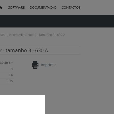
SOFTWARE
DOCUMENTAÇÃO
CONTACTOS
uisa
acas - 1P com microrruptor - tamanho 3 - 630 A
r - tamanho 3 - 630 A
30,80 €
*
Imprimir
1
3.6
825