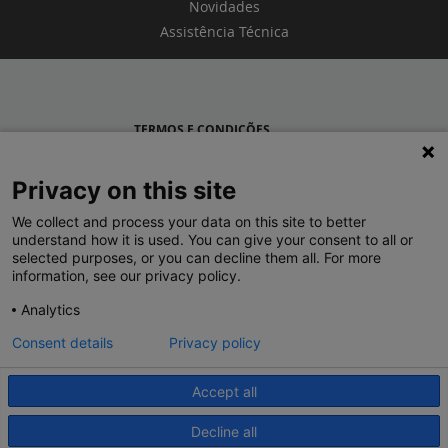
Novidades
Assistência Técnica
TERMOS E CONDIÇÕES
POLÍTICA DE PRIVACIDADE
Privacy on this site
LEGRAND PORTUGAL
We collect and process your data on this site to better
understand how it is used. You can give your consent to all or
GRUPO LEGRAND NO MUNDO
selected purposes, or you can decline them all. For more
information, see our privacy policy.
Analytics
Consent details
Privacy policy
Accept all
© 2020 Legrand. Todos os direitos reservados.
Decline all