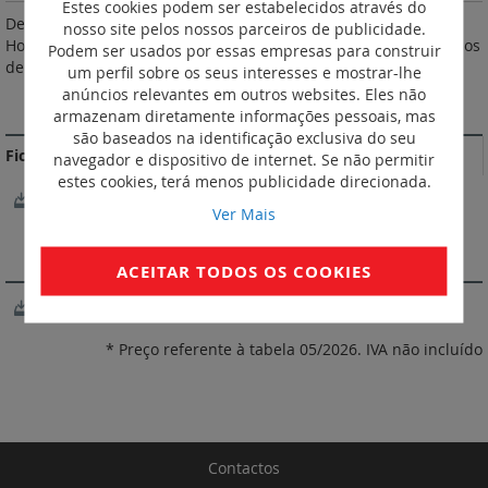
Estes cookies podem ser estabelecidos através do
De acordo com as normas NF C 63-210 e IEC 60269-2.
nosso site pelos nossos parceiros de publicidade.
Homologação Bureau Veritas.Altura sob painel 44 mm. Parafusos
Podem ser usados por essas empresas para construir
de cabeça mista. Fixação por parafusos ou em calha.
um perfil sobre os seus interesses e mostrar-lhe
anúncios relevantes em outros websites. Eles não
MAIS INFORMAÇÃO
armazenam diretamente informações pessoais, mas
são baseados na identificação exclusiva do seu
Fichas Técnicas
navegador e dispositivo de internet. Se não permitir
estes cookies, terá menos publicidade direcionada.
FichaTécnica_FA101CEN-04.pdf
Ver Mais
SOFTWARE
ACEITAR TODOS OS COOKIES
XL Pro3
* Preço referente à tabela 05/2026. IVA não incluído
Contactos