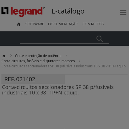
E-catálogo
SOFTWARE
DOCUMENTAÇÃO
CONTACTOS
Pesquisa
Corte e proteção de potência
Corta-circuitos, fusíveis e disjuntores motores
Corta-circuitos seccionadores SP 38 p/fusíveis industriais 10 x 38 -1P+N equip.
REF.
021402
Corta-circuitos seccionadores SP 38 p/fusíveis
industriais 10 x 38 -1P+N equip.
Saltar
para
o
final
da