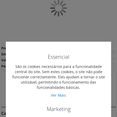
Galeria
de
imagens
Saltar
Mais
para
36,47 €
*
informação
o
5
Essencial
início
1.68
da
São os cookies necessários para a funcionalidade
760
Galeria
central do site. Sem estes cookies, o site não pode
de
funcionar correctamente. Eles ajudam a tornar o site
imagens
Descarregar
utilizável, permitindo o funcionamento das
Imprimir
Ficha de Produto
funcionalidades básicas.
Ver Mais
DESCRIÇÃO
Marketing
Características do Produto