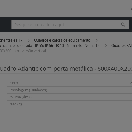
Pesq
Pesquisa
onentes e P17
Quadros e caixas de equipamento
laca não perfurada - IP 55/ IP 66 - IK 10 - Nema 4x - Nema 12
Quadros RA
00X200 mm - versão vertical
uadro Atlantic com porta metálica - 600X400X200
Mais
Preço
2
informação
Embalagem (Unidades)
Volume (dm3)
Peso (g)