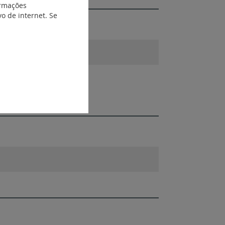
ormações
o de internet. Se
910_to_036950.rfa