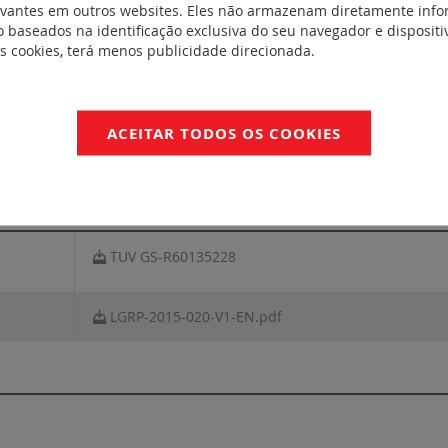
evantes em outros websites. Eles não armazenam diretamente inf
 baseados na identificação exclusiva do seu navegador e dispositiv
entos
NotíciaTécnica_LE08301AA-01.pdf
es cookies, terá menos publicidade direcionada.
FichaTécnica_F02118EN-03.pdf
ACEITAR TODOS OS COOKIES
Legrand_Atlantic_vertical_version_references_036
NFORMIDADE
TUV GS-R60135228
LGRP-2015-020-V1-EN.pdf