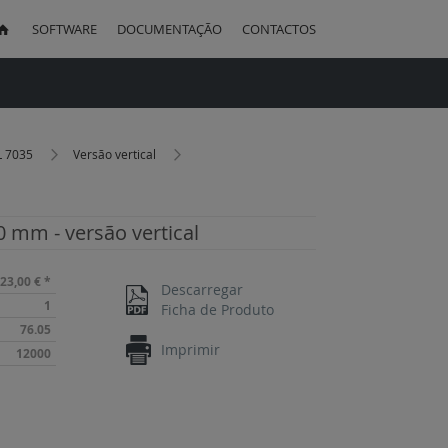
SOFTWARE
DOCUMENTAÇÃO
CONTACTOS
uisa
L 7035
Versão vertical
 mm - versão vertical
23,00 €
*
Descarregar
1
Ficha de Produto
76.05
Imprimir
12000