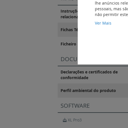
lhe anúncios rel
pessoais, mas são
Instruções de instalação e docum
não permitir est
relacionados
Ver Mais
Fichas Técnicas
Ficheiro BIM
DOCUMENTAÇÃO DE CO
Declarações e certificados de
conformidade
Perfil ambiental do produto
SOFTWARE
XL Pro3