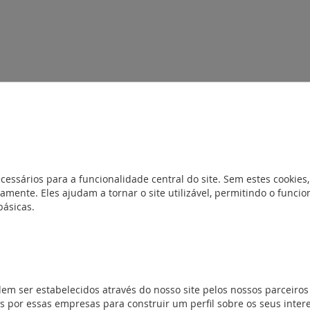
cessários para a funcionalidade central do site. Sem estes cookies,
amente. Eles ajudam a tornar o site utilizável, permitindo o func
ara quadros de 1 porta/2 portas. IK 10 segundo IEC EN 62262 (EN 5
básicas.
Veritas. Atenuação CEM 20 dB. Excelente resistência à corrosão e 
ado (80 µ). Dobradiças e eixos com tratamento anti-corrosão. Port
l dos equipamentos a partir do quadro 600 x 600 x 250). Compatíve
trica na face inferior salvo prof. 160 mm RAL 7035. Ajustamento 
 jogo de carris ref. 0 367 45. Quadros com porta metálica são for
dem ser estabelecidos através do nosso site pelos nossos parceiros
 por essas empresas para construir um perfil sobre os seus inter