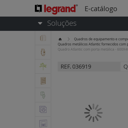
E-catálogo
Soluções
Quadros de equipamento e comp
Quadros metálicos Atlantic fornecidos com p
Quadro Atlantic com porta metálica - 600X4
REF.
036919
Q
Saltar
para
o
final
da
Galeria
de
imagens