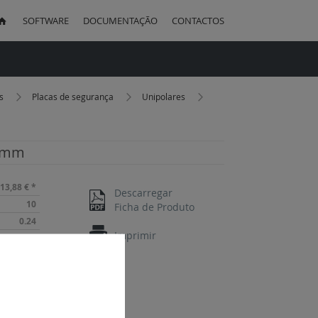
SOFTWARE
DOCUMENTAÇÃO
CONTACTOS
uisa
os
Placas de segurança
Unipolares
8 mm
13,88 €
*
Descarregar
10
Ficha de Produto
0.24
Imprimir
124