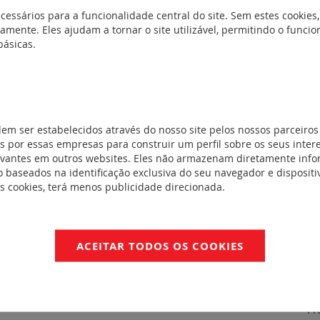
cessários para a funcionalidade central do site. Sem estes cookies,
amente. Eles ajudam a tornar o site utilizável, permitindo o func
básicas.
dem ser estabelecidos através do nosso site pelos nossos parceiros
 por essas empresas para construir um perfil sobre os seus inter
evantes em outros websites. Eles não armazenam diretamente inf
 baseados na identificação exclusiva do seu navegador e dispositiv
es cookies, terá menos publicidade direcionada.
a da blindagem dos cabos. Para bornes de ligação por parafuso e
 montagem em platina com parafuso M4 (fornecido).
ACEITAR TODOS OS COOKIES
* Pr