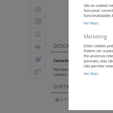
São os cookies ne
funcionar correct
funcionalidades 
Saltar
para
Ver Mais
o
início
Marketing
da
Galeria
DESCRIÇÃO
Estes cookies po
de
Podem ser usados
imagens
lhe anúncios rel
Características do Produto
pessoais, mas são
não permitir est
Permitem a ligação segura e rápid
Ver Mais
coletora 10 x 3 mm ref. 0 375 34;
SOFTWARE
XL Pro3