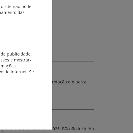
 o site não pode
ionamento das
 de publicidade.
esses e mostrar-
ormações
o de internet. Se
 automática, montagem por rotação em barra
eço referente à tabela 05/2026. IVA não incluído