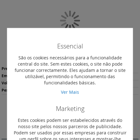
final
da
Galeria
de
imagens
Essencial
São os cookies necessários para a funcionalidade
Saltar
central do site. Sem estes cookies, o site não pode
Mais
para
1,51 €
*
funcionar correctamente. Eles ajudam a tornar o site
informação
o
utilizável, permitindo o funcionamento das
10
início
funcionalidades básicas.
0.48
da
79
Ver Mais
Galeria
de
imagens
Marketing
Descarregar
Imprimir
Ficha de Produto
Estes cookies podem ser estabelecidos através do
nosso site pelos nossos parceiros de publicidade.
DESCRIÇÃO
Podem ser usados por essas empresas para construir
um perfil sobre os seus interesses e mostrar-lhe