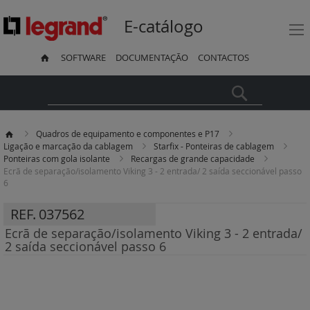
E-catálogo
SOFTWARE
DOCUMENTAÇÃO
CONTACTOS
Pesquisa
Quadros de equipamento e componentes e P17
Ligação e marcação da cablagem
Starfix - Ponteiras de cablagem
Ponteiras com gola isolante
Recargas de grande capacidade
Ecrã de separação/isolamento Viking 3 - 2 entrada/ 2 saída seccionável passo
6
REF.
037562
Ecrã de separação/isolamento Viking 3 - 2 entrada/
2 saída seccionável passo 6
Saltar
para
o