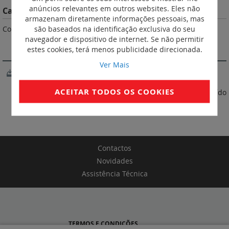
anúncios relevantes em outros websites. Eles não
Características do Produto
armazenam diretamente informações pessoais, mas
são baseados na identificação exclusiva do seu
Cor cinzenta.
navegador e dispositivo de internet. Se não permitir
SOFTWARE
estes cookies, terá menos publicidade direcionada.
Ver Mais
XL Pro3
ACEITAR TODOS OS COOKIES
* Preço referente à tabela 05/2026. IVA não incluído
Contactos
Novidades
Assistência Técnica
TERMOS E CONDIÇÕES