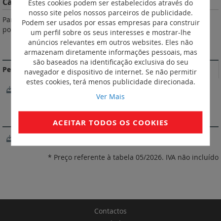
Características do Produto
Estes cookies podem ser estabelecidos através do
nosso site pelos nossos parceiros de publicidade.
Parte ativa em cobre eletrolítico estanhado. Gola isolante em
Podem ser usados por essas empresas para construir
polipropileno. De acordo com a norma NF C 63-023.
um perfil sobre os seus interesses e mostrar-lhe
anúncios relevantes em outros websites. Eles não
DOCUMENTAÇÃO DE CONFORMIDADE
armazenam diretamente informações pessoais, mas
são baseados na identificação exclusiva do seu
Perfil ambiental do produto
navegador e dispositivo de internet. Se não permitir
estes cookies, terá menos publicidade direcionada.
LGRP-00988-V01.01-EN.pdf
Ver Mais
SOFTWARE
ACEITAR TODOS OS COOKIES
XL Pro3
* Preço referente à tabela 05/2026. IVA não incluído
Contactos