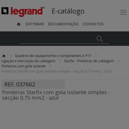
E-catálogo
SOFTWARE
DOCUMENTAÇÃO
CONTACTOS
Pesquisa
Quadros de equipamento e componentes e P17
Ligação e marcação da cablagem
Starfix - Ponteiras de cablagem
Ponteiras com gola isolante
Ponteiras Starfix com gola isolante simples - secção 0.75 mm2 - azul
REF.
037662
Ponteiras Starfix com gola isolante simples -
secção 0.75 mm2 - azul
Saltar
para
o
final