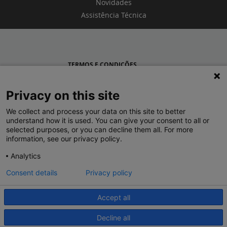
Novidades
Assistência Técnica
TERMOS E CONDIÇÕES
POLÍTICA DE PRIVACIDADE
Privacy on this site
LEGRAND PORTUGAL
We collect and process your data on this site to better
understand how it is used. You can give your consent to all or
GRUPO LEGRAND NO MUNDO
selected purposes, or you can decline them all. For more
information, see our privacy policy.
Analytics
Consent details
Privacy policy
Accept all
© 2020 Legrand. Todos os direitos reservados.
Decline all