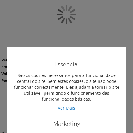
da
Galeria
de
imagens
Saltar
Mais
para
0,10 €
*
Essencial
informação
o
480
início
0.39
São os cookies necessários para a funcionalidade
da
central do site. Sem estes cookies, o site não pode
62
Galeria
funcionar correctamente. Eles ajudam a tornar o site
de
utilizável, permitindo o funcionamento das
imagens
Descarregar
funcionalidades básicas.
Imprimir
Ficha de Produto
Ver Mais
DESCRIÇÃO
Marketing