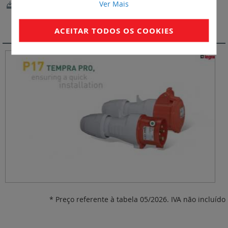
Ver Mais
Catálogo P17 PRO
VIDEOS
ACEITAR TODOS OS COOKIES
* Preço referente à tabela 05/2026. IVA não incluído