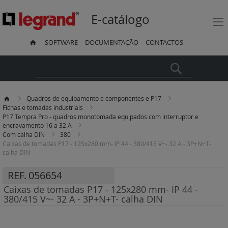
E-catálogo
SOFTWARE
DOCUMENTAÇÃO
CONTACTOS
Pesquisa
Quadros de equipamento e componentes e P17
Fichas e tomadas industriais
P17 Tempra Pro - quadros monotomada equipados com interruptor e
encravamento 16 a 32 A
Com calha DIN
380
Caixas de tomadas P17 - 125x280 mm- IP 44 - 380/415 V~- 32 A - 3P+N+T-
calha DIN
REF.
056654
Caixas de tomadas P17 - 125x280 mm- IP 44 -
380/415 V~- 32 A - 3P+N+T- calha DIN
Saltar