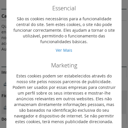
DESCRIÇÃO
Essencial
Características do Produto
São os cookies necessários para a funcionalidade
central do site. Sem estes cookies, o site não pode
Quadros monotomadas equipados P17 com interruptor e
funcionar correctamente. Eles ajudam a tornar o site
encravamento 16 a 63 A. IP 44, IP 55 e IP 66 de acordo com a
utilizável, permitindo o funcionamento das
norma EN 60529 • IK 08 de acordo com a norma EN 62262 • De
funcionalidades básicas.
acordo com a norma EN 60439-1 • Fornecido sem bucins •
Autoextinguibilidade: 650 °C. Com calha DIN.
Ver Mais
MAIS INFORMAÇÃO
Marketing
Instruções de instalação e documentos relacionados
Estes cookies podem ser estabelecidos através do
nosso site pelos nossos parceiros de publicidade.
NotíciaTécnica_250046003
Podem ser usados por essas empresas para construir
um perfil sobre os seus interesses e mostrar-lhe
Fichas Técnicas
anúncios relevantes em outros websites. Eles não
armazenam diretamente informações pessoais, mas
FichaTécnica_F00140EN-05
são baseados na identificação exclusiva do seu
navegador e dispositivo de internet. Se não permitir
Documentação Comercial
estes cookies, terá menos publicidade direcionada.