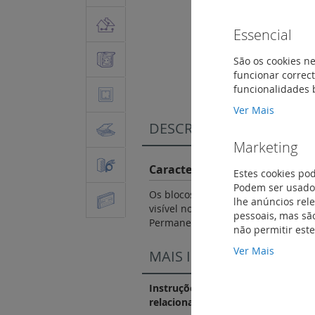
Essencial
Saltar
para
São os cookies ne
o
funcionar correct
início
funcionalidades 
da
Ver Mais
Galeria
DESCRIÇÃO
de
imagens
Marketing
Características do Produto
Estes cookies po
Podem ser usados
Os blocos com função autoteste in
lhe anúncios rel
visível nos 2 LEDs de sinalização (
pessoais, mas são
Permanente / Não permanente (P/
não permitir est
Ver Mais
MAIS INFORMAÇÃO
Instruções de instalação e docum
relacionados