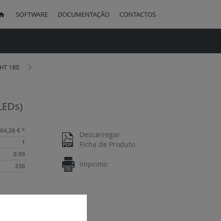
SOFTWARE
DOCUMENTAÇÃO
CONTACTOS
uisa
IGHT 180
(LEDs)
64,26 €
*
Descarregar
1
Ficha de Produto
0.99
Imprimir
336