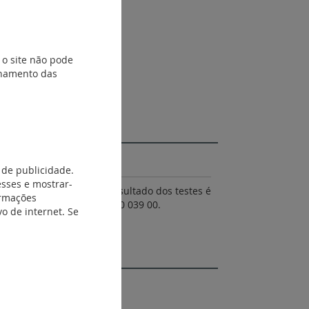
 o site não pode
ionamento das
 de publicidade.
esses e mostrar-
modo de emergência. O resultado dos testes é
ormações
mando não polarizado ref. 0 039 00.
o de internet. Se