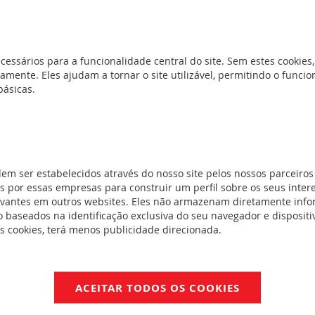
cessários para a funcionalidade central do site. Sem estes cookies,
amente. Eles ajudam a tornar o site utilizável, permitindo o func
básicas.
dem ser estabelecidos através do nosso site pelos nossos parceiros
 por essas empresas para construir um perfil sobre os seus inter
corporam um sistema de autoteste automático a fim de verificar o 
evantes em outros websites. Eles não armazenam diretamente inf
verde - OK e amarelo - Defeito). Modo de repouso através de teleco
 baseados na identificação exclusiva do seu navegador e dispositiv
NP). Pode funcionar em modo não permanente.
es cookies, terá menos publicidade direcionada.
ACEITAR TODOS OS COOKIES
entos
NotíciaTécnica