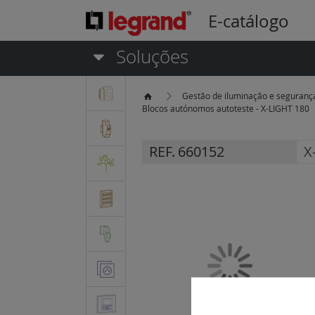
E-catálogo
Soluções
Gestão de iluminação e seguran
Blocos autónomos autoteste - X-LIGHT 180
REF.
660152
X
Saltar
para
o
final
da
Galeria
de
imagens