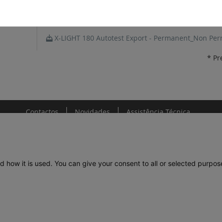
FichaTécnica
X-LIGHT 180 Autotest Export - Permanent_Non Per
* Pr
Contactos
Novidades
Assistência Técnica
d how it is used. You can give your consent to all or selected purpos
DE
LEGRAND PORTUGAL
GRUPO LEGRAND NO MUNDO