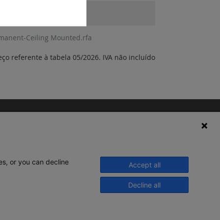
manent-Ceiling Mounted.rfa
eço referente à tabela 05/2026. IVA não incluído
es, or you can decline
Accept all
Decline all
© 2020 Legrand. Todos os direitos
reservados.