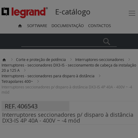
E-catálogo
SOFTWARE
DOCUMENTAÇÃO
CONTACTOS
Pesquisa
Corte e proteção de potência
Interruptores-seccionadores
Interruptores - seccionadores DX3-IS - seccionamento de cabeça da instalação
20 a 125 A
Interruptores - seccionadores para disparo à distância
Tetrapolares 400~
Interruptores seccionadores p/ disparo à distância DX3-IS 4P 40A - 400V ~ -4
mód
REF.
406543
Interruptores seccionadores p/ disparo à distância
DX3-IS 4P 40A - 400V ~ -4 mód
Saltar