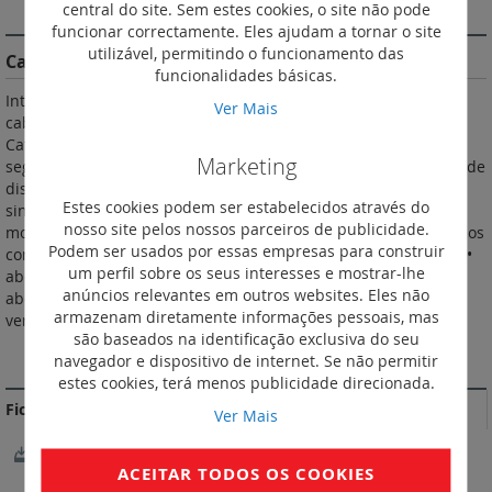
DESCRIÇÃO
central do site. Sem estes cookies, o site não pode
funcionar correctamente. Eles ajudam a tornar o site
utilizável, permitindo o funcionamento das
Características do Produto
funcionalidades básicas.
Interrupteurs-sectionneurs DX³-IS para seccionamento de
Ver Mais
cabeça da instalação com disparo a distancia, 40 a 125 A
Categoria de emprego AC22A e AC23 A (AC22A para 125 A)
Marketing
segundo a IEC/EN 60947-3 Podem ser equipados com bobinas de
disparo à distância Aceitam os auxiliares de comando e de
Estes cookies podem ser estabelecidos através do
sinalização comuns aos disjuntores DX3 Aceitam comandos
nosso site pelos nossos parceiros de publicidade.
motorizados Punho vermelho Indicação visual do estado real dos
Podem ser usados por essas empresas para construir
contactos: • fechados ou defeito (indicador vermelho: "I - ON") •
um perfil sobre os seus interesses e mostrar-lhe
abertos (indicador verde: "O - OFF") Em caso de defeito na
anúncios relevantes em outros websites. Eles não
abertura, o punho fica em posição central e o indicador
armazenam diretamente informações pessoais, mas
vermelho assinala o pólo em defeito
são baseados na identificação exclusiva do seu
MAIS INFORMAÇÃO
navegador e dispositivo de internet. Se não permitir
estes cookies, terá menos publicidade direcionada.
Fichas Técnicas
Ver Mais
FichaTécnica_F01677FR-00
ACEITAR TODOS OS COOKIES