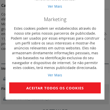
Características do Produto
Ver Mais
Contador monofásico com ligação directa. Mede a energia
Marketing
elétrica consumida por um circuito monofásico ou trifásico.
Mostra o consumo de energia em kWh, assim como outras
Estes cookies podem ser estabelecidos através do
grandezas (conforme as referências): corrente, energia ativa,
nosso site pelos nossos parceiros de publicidade.
energia reativa e potência. De acordo com as normas IEC 62052-
Podem ser usados por essas empresas para construir
11, IEC 62053-21/23, IEC 61010-1. MID: certificação garantindo a
um perfil sobre os seus interesses e mostrar-lhe
precisão da contagem com vista à refaturação da energia
anúncios relevantes em outros websites. Eles não
consumida.
armazenam diretamente informações pessoais, mas
MAIS INFORMAÇÃO
são baseados na identificação exclusiva do seu
navegador e dispositivo de internet. Se não permitir
estes cookies, terá menos publicidade direcionada.
Instruções de instalação e documentos relacionados
Ver Mais
NotíciaTécnica_LE11305BA_01
ACEITAR TODOS OS COOKIES
Fichas Técnicas
FichaTécnica_F02839EN_01