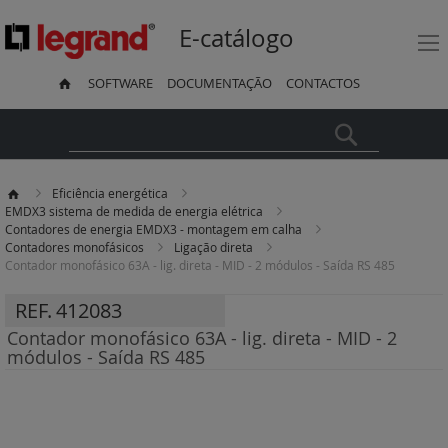
E-catálogo
SOFTWARE
DOCUMENTAÇÃO
CONTACTOS
Pesquisa
Eficiência energética
EMDX3 sistema de medida de energia elétrica
Contadores de energia EMDX3 - montagem em calha
Contadores monofásicos
Ligação direta
Contador monofásico 63A - lig. direta - MID - 2 módulos - Saída RS 485
REF.
412083
Contador monofásico 63A - lig. direta - MID - 2
módulos - Saída RS 485
Saltar
para
o