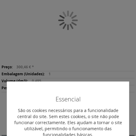
final
da
Galeria
de
imagens
Saltar
Mais
para
300,46 €
*
informação
o
1
início
0.495
da
166.00
Galeria
de
Essencial
imagens
Descarregar
Imprimir
São os cookies necessários para a funcionalidade
Ficha de Produto
central do site. Sem estes cookies, o site não pode
funcionar correctamente. Eles ajudam a tornar o site
DESCRIÇÃO
utilizável, permitindo o funcionamento das
funcionalidades básicas.