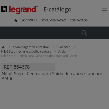
E-catálogo
SOFTWARE
DOCUMENTAÇÃO
CONTACTOS
Pesquisa
Aparelhagem de encastrar
Niloé Step
Niloé Step - teclas e espelho centrais
Areia
Niloé Step - Centro para Saída de cabos standard - Areia
REF.
864678
Niloé Step - Centro para Saída de cabos standard -
Areia
Saltar
para
o
final
da