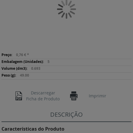
Galeria
de
imagens
Saltar
Mais
para
0,76 €
*
informação
o
5
início
0.693
da
49.00
Galeria
de
imagens
Descarregar
Imprimir
Ficha de Produto
DESCRIÇÃO
Características do Produto