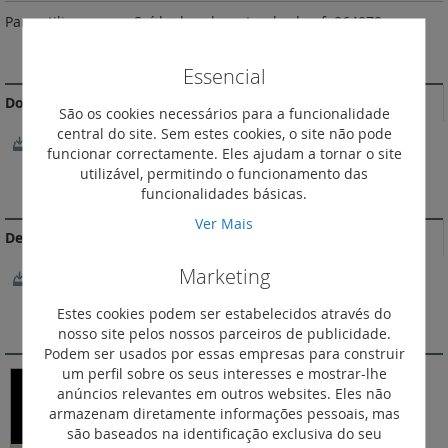
Para utilizar com a Saída de cabos standard, ref. 864078.
MAIS INFORMAÇÃO
Essencial
Documentação Comercial
São os cookies necessários para a funcionalidade
central do site. Sem estes cookies, o site não pode
Catálogo Niloé Step
funcionar correctamente. Eles ajudam a tornar o site
utilizável, permitindo o funcionamento das
DOCUMENTAÇÃO DE CONFORMIDADE
funcionalidades básicas.
Ver Mais
Declarações e certificados de conformidade
Marketing
OC / CB - HU-002039-M1
Estes cookies podem ser estabelecidos através do
VIDEOS
nosso site pelos nossos parceiros de publicidade.
Podem ser usados por essas empresas para construir
um perfil sobre os seus interesses e mostrar-lhe
anúncios relevantes em outros websites. Eles não
armazenam diretamente informações pessoais, mas
são baseados na identificação exclusiva do seu