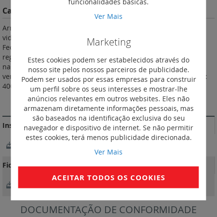
funcionalidades básicas.
Características do Produto
Ver Mais
Armários associáveis IP 20 - IK 08.Porta frontal reversível com
vidro de segurança. Painéis laterais e traseiros desmontáveis.
Marketing
Fecho dos 4 painéis com chave. Equipado com 2 montantes
reguláveis em profundidade. Entrada de cabos com pré-cortes
Estes cookies podem ser estabelecidos através do
na parte superior e inferior. Pré-corte na parte superior para
nosso site pelos nossos parceiros de publicidade.
ventiladores. Pés de nivelamento fornecidos. Carga admissível:
Podem ser usados por essas empresas para construir
400 kg. Cor antracite: RAL 7016.
um perfil sobre os seus interesses e mostrar-lhe
anúncios relevantes em outros websites. Eles não
MAIS INFORMAÇÃO
armazenam diretamente informações pessoais, mas
são baseados na identificação exclusiva do seu
Instruções de instalação e documentos relacionados
navegador e dispositivo de internet. Se não permitir
estes cookies, terá menos publicidade direcionada.
NotíciaTécnica_LE09825AA-03.pdf
Ver Mais
Fichas Técnicas
ACEITAR TODOS OS COOKIES
FichaTécnica_F02420EN-01.pdf
DOCUMENTAÇÃO DE CONFORMIDADE