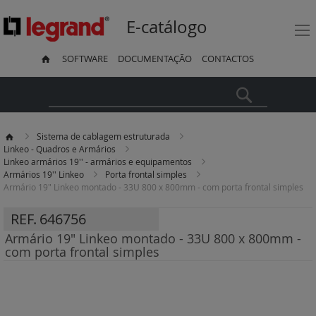
E-catálogo
SOFTWARE
DOCUMENTAÇÃO
CONTACTOS
Pesquisa
Sistema de cablagem estruturada
Linkeo - Quadros e Armários
Linkeo armários 19'' - armários e equipamentos
Armários 19'' Linkeo
Porta frontal simples
Armário 19" Linkeo montado - 33U 800 x 800mm - com porta frontal simples
REF.
646756
Armário 19" Linkeo montado - 33U 800 x 800mm -
com porta frontal simples
Saltar
para
o