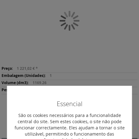
final
da
Galeria
de
imagens
Saltar
Mais
para
1 221,02 €
*
informação
o
1
início
1169.26
da
101000
Galeria
de
Essencial
imagens
Descarregar
Imprimir
Ficha de Produto
São os cookies necessários para a funcionalidade
central do site. Sem estes cookies, o site não pode
funcionar correctamente. Eles ajudam a tornar o site
DESCRIÇÃO
utilizável, permitindo o funcionamento das