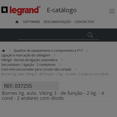
E-catálogo
SOFTWARE
DOCUMENTAÇÃO
CONTACTOS
Pesquisa
Quadros de equipamento e componentes e P17
Ligação e marcação da cablagem
Viking3 - bornes de ligação automática
Seccionáveis 1 ligação - 2 condutores
Com mini-seccionador para circuito não cortado
Bornes lig. auto. Viking 3 - de função - 2 lig. - 4 cond - 2 andares com díodo
REF.
037255
Bornes lig. auto. Viking 3 - de função - 2 lig. - 4
cond - 2 andares com díodo
Saltar
para