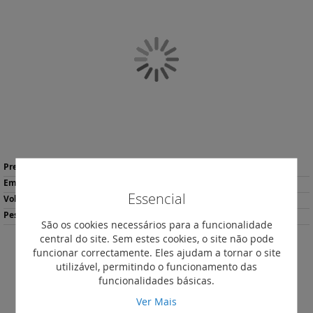
o
final
da
Galeria
de
imagens
Saltar
Mais
para
4,30 €
*
informação
o
60
início
Essencial
1.98
da
864
Galeria
São os cookies necessários para a funcionalidade
de
central do site. Sem estes cookies, o site não pode
imagens
funcionar correctamente. Eles ajudam a tornar o site
Descarregar
Imprimir
utilizável, permitindo o funcionamento das
Ficha de Produto
funcionalidades básicas.
Ver Mais
DESCRIÇÃO