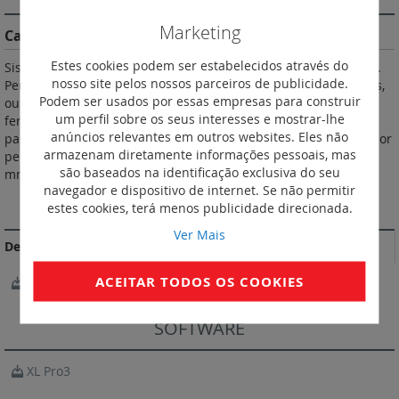
Marketing
Características do Produto
Estes cookies podem ser estabelecidos através do
Sistema de ligação sem parafusos, por mola em aço inoxidável.
nosso site pelos nossos parceiros de publicidade.
Permitem efectuar a ligação elétrica entre 2 condutores rígidos,
Podem ser usados por essas empresas para construir
ou flexíveis com ou sem ponteira. Inserção direta e sem
um perfil sobre os seus interesses e mostrar-lhe
ferramenta de condutor rígido, ou flexível com ponteira, até ao
anúncios relevantes em outros websites. Eles não
passo de 6 mm 2 zonas para ligação equipotencial alternada por
armazenam diretamente informações pessoais, mas
pentes. Para calhas prof. 15 mm, EN 60715 prof. 7,5 mm e 15
são baseados na identificação exclusiva do seu
mm. Cor cinzento. Passo 5.
navegador e dispositivo de internet. Se não permitir
DOCUMENTAÇÃO DE CONFORMIDADE
estes cookies, terá menos publicidade direcionada.
Ver Mais
Declarações e certificados de conformidade
ACEITAR TODOS OS COOKIES
UL recogn-20100921-E60900
SOFTWARE
XL Pro3