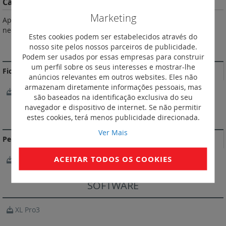
Características do Produto
Marketing
Aperto mecânico com junta retrátil de estanquidade em
neopreno, que garante um IP 68. Conforme a norma EN 50262.
Estes cookies podem ser estabelecidos através do
nosso site pelos nossos parceiros de publicidade.
MAIS INFORMAÇÃO
Podem ser usados por essas empresas para construir
um perfil sobre os seus interesses e mostrar-lhe
Fichas Técnicas
anúncios relevantes em outros websites. Eles não
armazenam diretamente informações pessoais, mas
FichaTécnica_F02550FR00.pdf
são baseados na identificação exclusiva do seu
navegador e dispositivo de internet. Se não permitir
DOCUMENTAÇÃO DE CONFORMIDADE
estes cookies, terá menos publicidade direcionada.
Ver Mais
Perfil ambiental do produto
ACEITAR TODOS OS COOKIES
LGRP-2014-115-V1-EN.pdf
SOFTWARE
XL Pro3