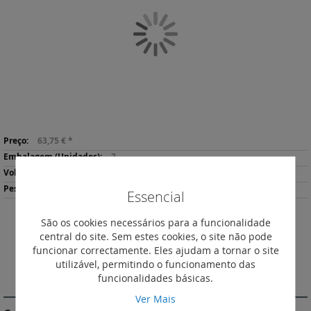
da
Galeria
de
imagens
Saltar
Mais
para
63,75 €
*
informação
o
2
início
0.84
da
511
Essencial
Galeria
de
São os cookies necessários para a funcionalidade
imagens
Descarregar
central do site. Sem estes cookies, o site não pode
Imprimir
Ficha de Produto
funcionar correctamente. Eles ajudam a tornar o site
utilizável, permitindo o funcionamento das
DESCRIÇÃO
funcionalidades básicas.
Ver Mais