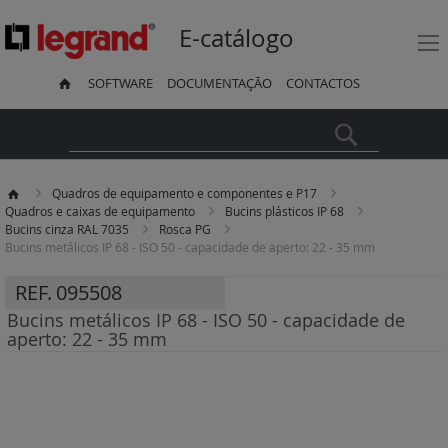
E-catálogo
SOFTWARE
DOCUMENTAÇÃO
CONTACTOS
Pesquisa
Quadros de equipamento e componentes e P17
Quadros e caixas de equipamento
Bucins plásticos IP 68
Bucins cinza RAL 7035
Rosca PG
Bucins metálicos IP 68 - ISO 50 - capacidade de aperto: 22 - 35 mm
REF.
095508
Bucins metálicos IP 68 - ISO 50 - capacidade de
aperto: 22 - 35 mm
Saltar
para
o
final