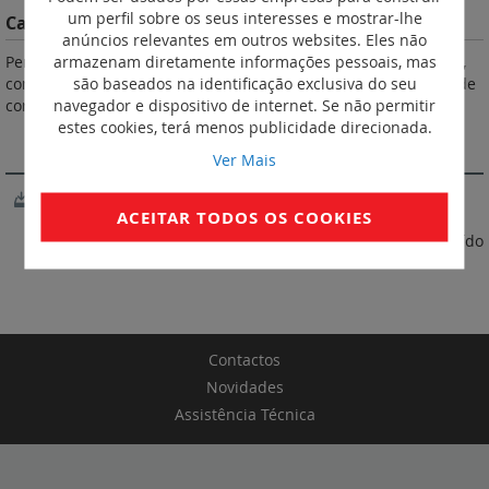
um perfil sobre os seus interesses e mostrar-lhe
Características do Produto
anúncios relevantes em outros websites. Eles não
armazenam diretamente informações pessoais, mas
Permite selecionar manualmente os circuitos a medir. Permite,
são baseados na identificação exclusiva do seu
com um só amperímetro ligado por TI, medir as intensidades de
navegador e dispositivo de internet. Se não permitir
corrente de um circuito trifásico. Montagem em calha DIN.
estes cookies, terá menos publicidade direcionada.
SOFTWARE
Ver Mais
XL Pro3
ACEITAR TODOS OS COOKIES
* Preço referente à tabela 05/2026. IVA não incluído
Contactos
Novidades
Assistência Técnica