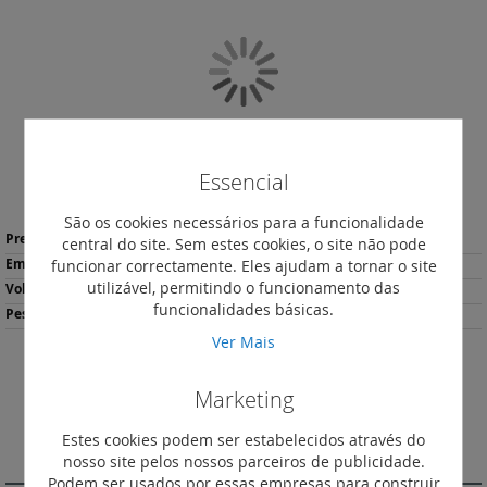
final
da
Galeria
de
imagens
Essencial
Saltar
São os cookies necessários para a funcionalidade
Mais
para
89,13 €
*
central do site. Sem estes cookies, o site não pode
informação
o
funcionar correctamente. Eles ajudam a tornar o site
1
início
utilizável, permitindo o funcionamento das
0.521
da
funcionalidades básicas.
154.00
Galeria
Ver Mais
de
imagens
Descarregar
Imprimir
Marketing
Ficha de Produto
Estes cookies podem ser estabelecidos através do
DESCRIÇÃO
nosso site pelos nossos parceiros de publicidade.
Podem ser usados por essas empresas para construir