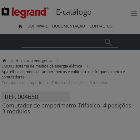
E-catálogo
SOFTWARE
DOCUMENTAÇÃO
CONTACTOS
Pesquisa
Eficiência energética
EMDX3 sistema de medida de energia elétrica
Aparelhos de medida - amperímetros e voltímetros e frequencímetro e
comutadores
Comutador de amperímetro Trifásico. 4 posições - 3 módulos
REF.
004650
Comutador de amperímetro Trifásico. 4 posições -
3 módulos
Saltar
para
o