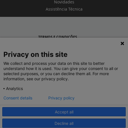
Novidades
Assistência Técnica
TERMOS E CONDIÇÕES
POLÍTICA DE PRIVACIDADE
Privacy on this site
LEGRAND PORTUGAL
We collect and process your data on this site to better
understand how it is used. You can give your consent to all or
GRUPO LEGRAND NO MUNDO
selected purposes, or you can decline them all. For more
information, see our privacy policy.
Analytics
Consent details
Privacy policy
Accept all
© 2020 Legrand. Todos os direitos reservados.
Decline all