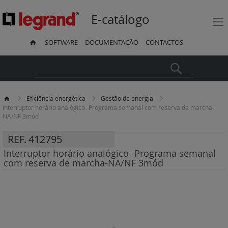
E-catálogo
SOFTWARE
DOCUMENTAÇÃO
CONTACTOS
Pesquisa
Eficiência energética
Gestão de energia
Interruptor horário analógico- Programa semanal com reserva de marcha-
NA/NF 3mód
REF.
412795
Interruptor horário analógico- Programa semanal
com reserva de marcha-NA/NF 3mód
Saltar
para
o
final
da