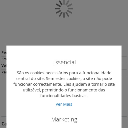
Galeria
de
imagens
Saltar
Mais
para
177,36 €
*
informação
o
1
Essencial
início
0.480
da
São os cookies necessários para a funcionalidade
158.00
Galeria
central do site. Sem estes cookies, o site não pode
de
funcionar correctamente. Eles ajudam a tornar o site
imagens
Descarregar
utilizável, permitindo o funcionamento das
Imprimir
Ficha de Produto
funcionalidades básicas.
Ver Mais
DESCRIÇÃO
Marketing
Características do Produto