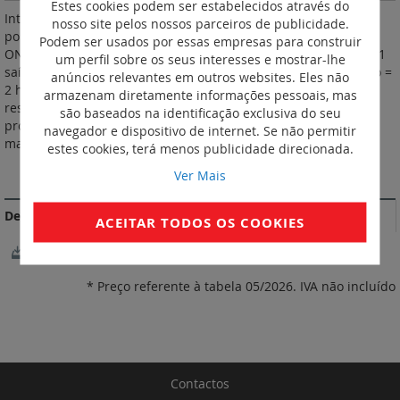
Estes cookies podem ser estabelecidos através do
Interruptores horários programáveis analógicos. Programação
nosso site pelos nossos parceiros de publicidade.
por segmentos imperdíveis. Comutador manual de 3 posições
Podem ser usados por essas empresas para construir
ON-AUTO-OFF na face frontal. Alimentação: 230 VA - 50/60 Hz. 1
um perfil sobre os seus interesses e mostrar-lhe
saída 16 A - 250 VA μ cos ø = 1. Programa semanal. 1 segmento =
anúncios relevantes em outros websites. Eles não
2 horas. Precisão dos tempos de comutação: + 30 min. Com
armazenam diretamente informações pessoais, mas
reserva de marcha. Quadrante vertical. Tempo mínimo de
são baseados na identificação exclusiva do seu
programação: 2 horas. Contacto ao fecho (NA). Reserva de
navegador e dispositivo de internet. Se não permitir
marcha: 100 horas. Número de módulos: 1.
estes cookies, terá menos publicidade direcionada.
DOCUMENTAÇÃO DE CONFORMIDADE
Ver Mais
Declarações e certificados de conformidade
ACEITAR TODOS OS COOKIES
LGGLDQBCKS
* Preço referente à tabela 05/2026. IVA não incluído
Contactos