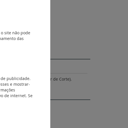
 o site não pode
ionamento das
 de publicidade.
 Veritas. APC (Alto Poder de Corte).
esses e mostrar-
ormações
o de internet. Se