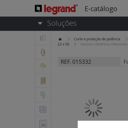
E-catálogo
Soluções
Corte e proteção de potência
22 x 58
Fusíveis cilíndricos industria
REF.
015332
F
Saltar
para
o
final
da
Galeria
de
imagens