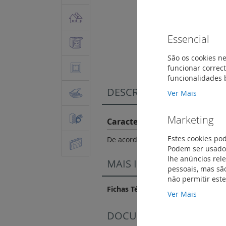
Saltar
Essencial
para
o
São os cookies ne
início
funcionar correct
da
funcionalidades 
Galeria
DESCRIÇÃO
de
Ver Mais
imagens
Marketing
Características do Produto
Estes cookies po
De acordo com as normas NF EN/IEC
Podem ser usados
lhe anúncios rel
MAIS INFORMAÇÃO
pessoais, mas são
não permitir est
Fichas Técnicas
Ver Mais
DOCUMENTAÇÃO DE CO