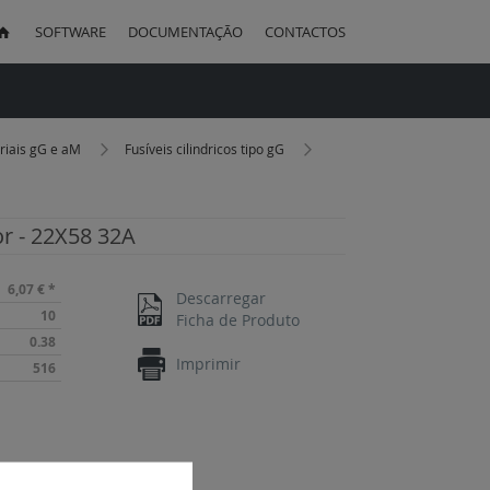
SOFTWARE
DOCUMENTAÇÃO
CONTACTOS
uisa
striais gG e aM
Fusíveis cilindricos tipo gG
or - 22X58 32A
6,07 €
*
Descarregar
10
Ficha de Produto
0.38
Imprimir
516