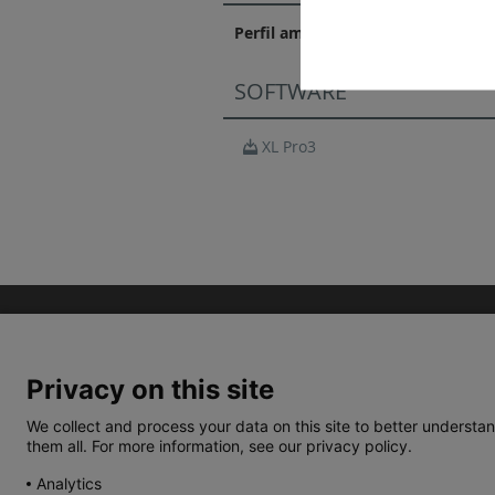
Perfil ambiental do produto
SOFTWARE
XL Pro3
Privacy on this site
We collect and process your data on this site to better understan
them all. For more information, see our privacy policy.
TERMOS E CONDIÇÕES
POLÍTICA DE PRIVACIDA
Analytics