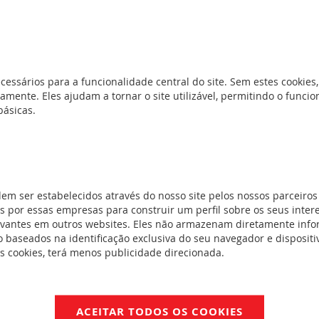
cessários para a funcionalidade central do site. Sem estes cookies,
amente. Eles ajudam a tornar o site utilizável, permitindo o func
básicas.
dem ser estabelecidos através do nosso site pelos nossos parceiros
 60269-1, NF HD/IEC 60269-2, NFC 60-200-1 e 2. Homologação Bureau
 por essas empresas para construir um perfil sobre os seus inter
evantes em outros websites. Eles não armazenam diretamente inf
 baseados na identificação exclusiva do seu navegador e dispositiv
es cookies, terá menos publicidade direcionada.
FichaTécnica_F00192EN-09.pdf
NFORMIDADE
ACEITAR TODOS OS COOKIES