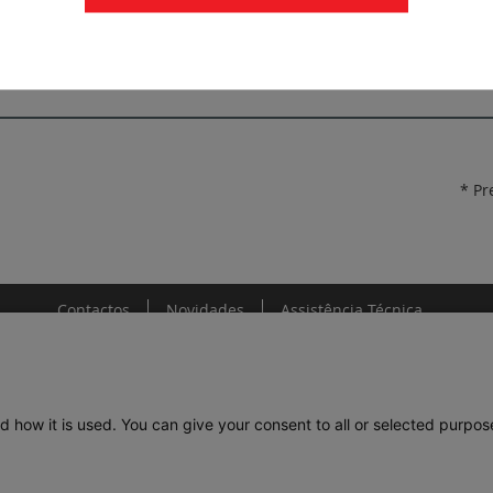
LGRP-2015-332-v1-fr.pdf
* Pr
Contactos
Novidades
Assistência Técnica
d how it is used. You can give your consent to all or selected purpos
DE
LEGRAND PORTUGAL
GRUPO LEGRAND NO MUNDO