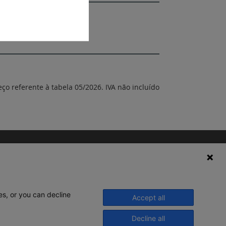
eço referente à tabela 05/2026. IVA não incluído
es, or you can decline
Accept all
Decline all
© 2020 Legrand. Todos os direitos