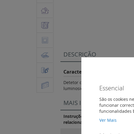
Saltar
para
o
início
da
Galeria
DESCRIÇÃO
de
imagens
Características do Produto
Detetor de movimento IV IP 41 140º
Essencial
luminosidade: 5 a 1 275 lux; Temp
São os cookies ne
MAIS INFORMAÇÃO
funcionar correct
funcionalidades 
Instruções de instalação e docum
Ver Mais
relacionados