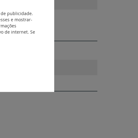
 de publicidade.
_Sensor_140D_Wall.rfa
esses e mostrar-
ormações
o de internet. Se