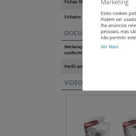
Marketing
Fichas Técnicas
Estes cookies po
Ficheiro BIM
Podem ser usados
lhe anúncios rel
pessoais, mas são
DOCUMENTAÇÃO DE CO
não permitir est
Ver Mais
Declarações e certificados de
conformidade
Perfil ambiental do produto
VIDEOS