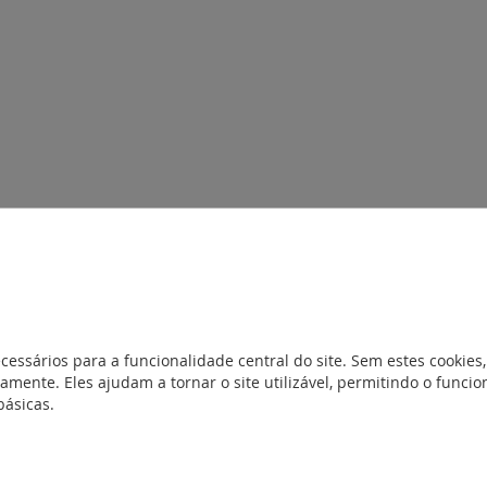
 instalação na parede à superfície. Alcance 8 m; Altura recomenda
orização regulável de 10 s a 10 min. Consumo 0,75 W em modo de es
cessários para a funcionalidade central do site. Sem estes cookies,
amente. Eles ajudam a tornar o site utilizável, permitindo o func
básicas.
entos
NotíciaTécnica_LE07907AC