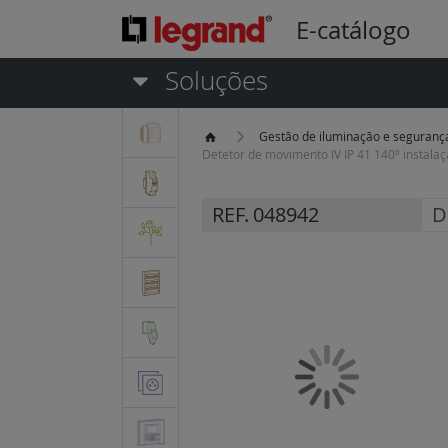
E-catálogo
Soluções
Gestão de iluminação e seguran
Detetor de movimento IV IP 41 140º instalaç
REF.
048942
D
Saltar
para
o
final
da
Galeria
de
imagens