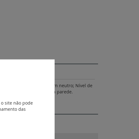
da: 2,5 m; 3 condutores com neutro; Nível de
pera; Instalação direta na parede.
 o site não pode
ionamento das