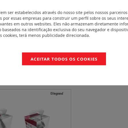
FichaTécnica_S000087128EN-2
dem ser estabelecidos através do nosso site pelos nossos parceiros
Legrand_Lighting_Management_Standalone_Motion
 por essas empresas para construir um perfil sobre os seus inter
evantes em outros websites. Eles não armazenam diretamente inf
 baseados na identificação exclusiva do seu navegador e dispositiv
NFORMIDADE
es cookies, terá menos publicidade direcionada.
OC / CB - 685326
ACEITAR TODOS OS COOKIES
Perfil Ambiental do Produto nº A E0162A