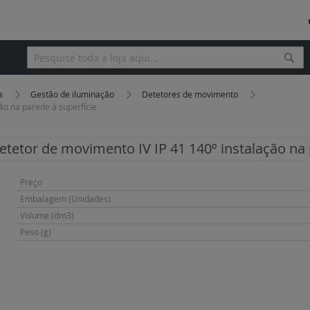
Pesq
Pesquisa
ça
Gestão de iluminação
Detetores de movimento
ão na parede à superfície
etetor de movimento IV IP 41 140º instalação na 
Mais
Preço
informação
Embalagem (Unidades)
Volume (dm3)
Peso (g)