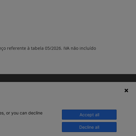
eço referente à tabela 05/2026. IVA não incluído
es, or you can decline
Accept all
Decline all
© 2020 Legrand. Todos os direitos
reservados.