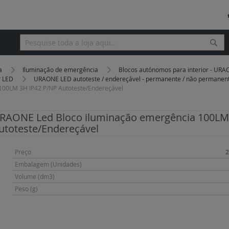
Pesq
Pesquisa
ça
Iluminação de emergência
Blocos autónomos para interior - UR
r LED
URAONE LED autoteste / endereçável - permanente / não permanen
100LM 3H IP42 P/NP Autoteste/Endereçável
RAONE Led Bloco iluminação emergência 100LM
utoteste/Endereçável
Mais
Preço
2
informação
Embalagem (Unidades)
Volume (dm3)
Peso (g)