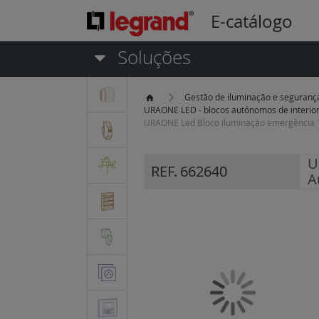
E-catálogo
Soluções
Gestão de iluminação e seguran
URAONE LED - blocos autónomos de interio
URAONE Led Bloco iluminação emergência 
U
REF.
662640
A
Saltar
para
o
final
da
Galeria
de
imagens