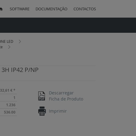
SOFTWARE
DOCUMENTAÇÃO
CONTACTOS
uisa
AONE LED
te
 3H IP42 P/NP
32,61 €
*
Descarregar
1
Ficha de Produto
1.236
Imprimir
536.00