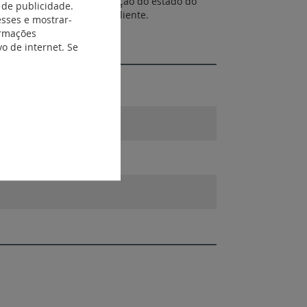
o / linha BUS. Monitorização do estado do
 de publicidade.
nstalação encastrada ou saliente.
esses e mostrar-
ormações
o de internet. Se