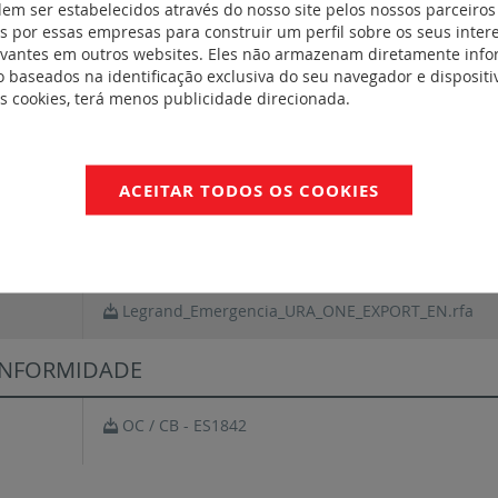
icos de 2,5 mm2, tanto para a alimentação como para o telecomand
dem ser estabelecidos através do nosso site pelos nossos parceiros
o. Difusor opal. Produto 100% reciclável no final da sua vida útil. I
 por essas empresas para construir um perfil sobre os seus inter
evantes em outros websites. Eles não armazenam diretamente inf
 baseados na identificação exclusiva do seu navegador e dispositiv
es cookies, terá menos publicidade direcionada.
entos
NotíciaTécnica_LE06558AF
ACEITAR TODOS OS COOKIES
FichaTécnica_S000083576FR-2
Catálogo Blocos Autónomos de Segurança Led
Legrand_Emergencia_URA_ONE_EXPORT_EN.rfa
NFORMIDADE
OC / CB - ES1842