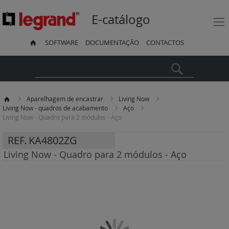
E-catálogo
SOFTWARE
DOCUMENTAÇÃO
CONTACTOS
Pesquisa
Aparelhagem de encastrar
Living Now
Living Now - quadros de acabamento
Aço
Living Now - Quadro para 2 módulos - Aço
REF.
KA4802ZG
Living Now - Quadro para 2 módulos - Aço
Saltar
para
o
final
da
Galeria