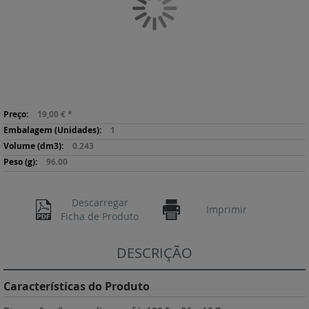
de
imagens
Saltar
Mais
para
19,00 €
*
informação
o
1
início
0.243
da
96.00
Galeria
de
imagens
Descarregar
Imprimir
Ficha de Produto
DESCRIÇÃO
Características do Produto