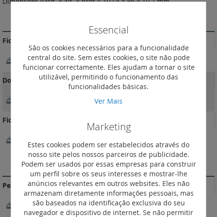
Dimensões (larg. x alt. x prof.): 102,5 x 86 x 10,7 mm
MAIS INFORMAÇÃO
Essencial
Fichas Técnicas
São os cookies necessários para a funcionalidade
central do site. Sem estes cookies, o site não pode
FichaTécnica
funcionar correctamente. Eles ajudam a tornar o site
utilizável, permitindo o funcionamento das
Documentação Comercial
funcionalidades básicas.
Catálogo Living Now
Ver Mais
Ficheiro BIM
Marketing
Bticino_Wiring_device_Living-Now_2022_EN.rvt
Estes cookies podem ser estabelecidos através do
nosso site pelos nossos parceiros de publicidade.
DOCUMENTAÇÃO DE CONFORMIDADE
Podem ser usados por essas empresas para construir
um perfil sobre os seus interesses e mostrar-lhe
anúncios relevantes em outros websites. Eles não
Perfil ambiental do produto
armazenam diretamente informações pessoais, mas
são baseados na identificação exclusiva do seu
LGRP-01357-V01.01-EN
navegador e dispositivo de internet. Se não permitir