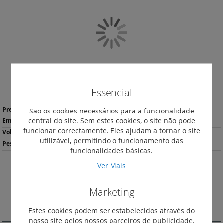
final
da
Galeria
de
imagens
Essencial
Saltar
Mais
para
13,47 €
*
São os cookies necessários para a funcionalidade
informação
o
central do site. Sem estes cookies, o site não pode
1
início
funcionar correctamente. Eles ajudam a tornar o site
0.64
da
utilizável, permitindo o funcionamento das
44
Galeria
funcionalidades básicas.
de
Ver Mais
imagens
Descarregar
Imprimir
Ficha de Produto
Marketing
DESCRIÇÃO
Estes cookies podem ser estabelecidos através do
nosso site pelos nossos parceiros de publicidade.