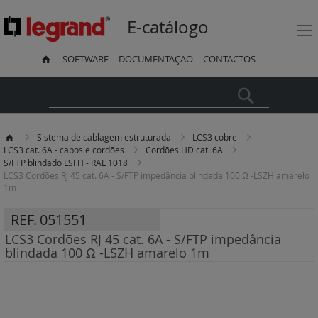
E-catálogo
SOFTWARE
DOCUMENTAÇÃO
CONTACTOS
Pesquisa
Sistema de cablagem estruturada
LCS3 cobre
LCS3 cat. 6A - cabos e cordões
Cordões HD cat. 6A
S/FTP blindado LSFH - RAL 1018
LCS3 Cordões RJ 45 cat. 6A - S/FTP impedância blindada 100 Ω -LSZH amarelo
1m
REF.
051551
LCS3 Cordões RJ 45 cat. 6A - S/FTP impedância
blindada 100 Ω -LSZH amarelo 1m
Saltar
para
o