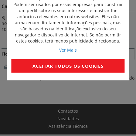
Podem ser usados por essas empresas para construir
Características do Produto
um perfil sobre os seus interesses e mostrar-lhe
anúncios relevantes em outros websites. Eles não
RJ 45/RJ 45 direito. Alta densidade. Em conformidade com as
armazenam diretamente informações pessoais, mas
normas : ISO/IEC 11 801, EN 50173, ANSI/TIA 568. Amarelo RAL
são baseados na identificação exclusiva do seu
1018.
navegador e dispositivo de internet. Se não permitir
MAIS INFORMAÇÃO
estes cookies, terá menos publicidade direcionada.
Ver Mais
Fichas Técnicas
ACEITAR TODOS OS COOKIES
FichaTécnica_S000104698EN-04.pdf
* Preço referente à tabela 05/2026. IVA não incluído
Contactos
Novidades
Assistência Técnica