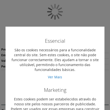
da
Galeria
de
imagens
Essencial
Saltar
Mais
para
São os cookies necessários para a funcionalidade
17,63 €
*
informação
o
central do site. Sem estes cookies, o site não pode
1
início
funcionar correctamente. Eles ajudam a tornar o site
0.85
da
utilizável, permitindo o funcionamento das
100
Galeria
funcionalidades básicas.
de
Ver Mais
imagens
Descarregar
Imprimir
Ficha de Produto
Marketing
DESCRIÇÃO
Estes cookies podem ser estabelecidos através do
nosso site pelos nossos parceiros de publicidade.
Podem ser usados por essas empresas para construir