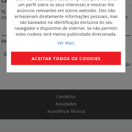
Características do Produto
um perfil sobre os seus interesses e mostrar-lhe
anúncios relevantes em outros websites. Eles não
RJ 45/RJ 45 direito. Alta densidade. Em conformidade com as
armazenam diretamente informações pessoais, mas
normas : ISO/IEC 11 801, EN 50173, ANSI/TIA 568. Azul, RAL 5015.
são baseados na identificação exclusiva do seu
MAIS INFORMAÇÃO
navegador e dispositivo de internet. Se não permitir
estes cookies, terá menos publicidade direcionada.
Fichas Técnicas
Ver Mais
FichaTécnica_S000103743EN-04.pdf
ACEITAR TODOS OS COOKIES
* Preço referente à tabela 05/2026. IVA não incluído
Contactos
Novidades
Assistência Técnica