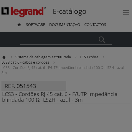
E-catálogo
SOFTWARE
DOCUMENTAÇÃO
CONTACTOS
Pesquisa
Sistema de cablagem estruturada
LCS3 cobre
LCS3 cat. 6 - cabos e cordões
LCS3 - Cordões RJ 45 cat. 6 - F/UTP impedância blindada 100 Ω -LSZH - azul -
3m
REF.
051543
LCS3 - Cordões RJ 45 cat. 6 - F/UTP impedância
blindada 100 Ω -LSZH - azul - 3m
Saltar
para
o
final